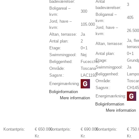
badeværelser:
Antal
3
badeværelser:
Boligareal –
300
kvm:
Boligareal –
405
kvm:
Jord, have –
105.000
kvm:
Jord, have –
26.500
kvm:
Altan, terrasse:
Ja
Ja, fle
Antal plan:
2
Altan, terrasse:
terras
Etage:
0+1
Antal plan:
0+1
Swimmingpool:
Nej
Etage:
Grund
Beliggenhed:
Fucecchio
Swimmingpool:
Ja
Område:
Toscana
Beliggenhed:
Lampo
Sagsnr.:
LAC1192
Område:
Tosca
Energimærkning:
Sagsnr.:
CH145
Boliginformation
Energimærkning:
Mere information
Boliginformation
Mere information
Kontantpris:
€ 650.000
Kontantpris:
€ 690.000
Kontantpris:
€ 750.
Kr.
Kr.
Kr.