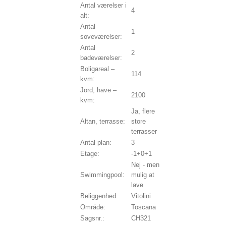
Antal værelser i
4
alt:
Antal
1
soveværelser:
Antal
2
badeværelser:
Boligareal –
114
kvm:
Jord, have –
2100
kvm:
Ja, flere
Altan, terrasse:
store
terrasser
Antal plan:
3
Etage:
-1+0+1
Nej - men
Swimmingpool:
mulig at
lave
Beliggenhed:
Vitolini
Område:
Toscana
Sagsnr.:
CH321