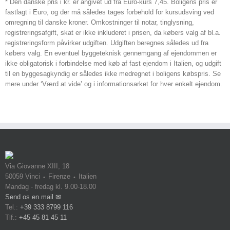
* Den danske pris i kr. er angivet ud fra Euro-kurs 7,45. Boligens pris er
fastlagt i Euro, og der må således tages forbehold for kursudsving ved
omregning til danske kroner. Omkostninger til notar, tinglysning,
registreringsafgift, skat er ikke inkluderet i prisen, da købers valg af bl.a.
registreringsform påvirker udgiften. Udgiften beregnes således ud fra
købers valg. En eventuel byggeteknisk gennemgang af ejendommen er
ikke obligatorisk i forbindelse med køb af fast ejendom i Italien, og udgift
til en byggesagkyndig er således ikke medregnet i boligens købspris. Se
mere under ‘Værd at vide’ og i informationsarket for hver enkelt ejendom.
Via Giovanne XIII, 18
50059 Vinci ⬩ Firenze ⬩ Italien
Mandag - fredag kl. 9.00-18.00
Send os en mail ✉
Tel.:
+39 333 8799 116
Tlf.:
+45 45 81 45 11