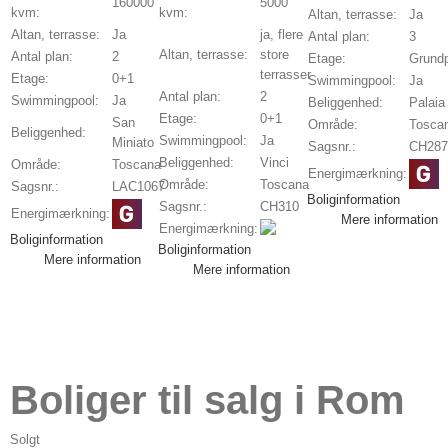
160000
5000
kvm:
kvm:
Altan, terrasse:
Ja
Altan, terrasse:
Ja
ja, flere
Antal plan:
3
Altan, terrasse:
store
Antal plan:
2
Etage:
Grund
terrasser
Etage:
0+1
Swimmingpool:
Ja
Antal plan:
2
Swimmingpool:
Ja
Beliggenhed:
Palaia
Etage:
0+1
San
Område:
Tosca
Beliggenhed:
Swimmingpool:
Ja
Miniato
Sagsnr.:
CH287
Beliggenhed:
Vinci
Område:
Toscana
Energimærkning:
Område:
Toscana
Sagsnr.:
LAC1067
Boliginformation
Sagsnr.:
CH310
Energimærkning:
Mere information
Energimærkning:
Boliginformation
Boliginformation
Mere information
Mere information
Boliger til salg i Rom
Solgt