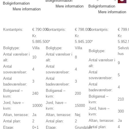
Boliginformation
Boliginformation
Mere information
Boliginformation
Mere information
Mere information
Kontantpris:
€ 790.000
Kontantpris:
€ 798.000
Kontantpris:
€ 799.
Kr.
Kr.
Kr.
5.885.500*
5.945.100*
5.952.
Boligtype:
Villa
Boligtype:
Villa
Selvst
Boligtype:
hus
Antal værelser i
Antal værelser i
10
8
alt:
alt:
Antal værelser i
9
alt:
Antal
Antal
4
4
soveværelser:
soveværelser:
Antal
5
soveværelser:
Antal
Antal
3
3
badeværelser:
badeværelser:
Antal
4
badeværelser:
Boligareal –
Boligareal –
240
200
kvm:
kvm:
Boligareal –
210
kvm:
Jord, have –
Jord, have –
10000
15000
kvm:
kvm:
Jord, have –
300
kvm:
Altan, terrasse:
Ja
Altan, terrasse:
Nej
Altan, terrasse:
Ja
Antal plan:
2
Antal plan:
2
Antal plan:
4
Etage:
0+1
Etage:
Grundplan