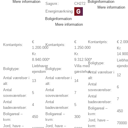
Mere information
Boliginformation
Sagsnr.:
CH272
Mere information
Energimærkning:
Boliginformation
Mere information
€
€
Kontantpris:
€ 2.00
Kontantpris:
Kontantpris:
1.200.000
1.250.000
Kr.
Kr.
Kr.
14.900
8.940.000*
9.312.500*
Liebha
Boligtype:
Liebhaver
Villa med
ejend
Boligtype:
Boligtype:
ejendom
gæstehus
Antal værelser i
12
Antal værelser i
Antal værelser i
alt:
13
14
alt:
alt:
Antal
6
Antal
Antal
soveværelser:
5
7
soveværelser:
soveværelser:
Antal
7
Antal
Antal
badeværelser:
4
5
badeværelser:
badeværelser:
Boligareal –
450
Boligareal –
Boligareal –
kvm:
450
300
kvm:
kvm:
Jord, have –
70000
Jord, have –
Jord, have –
kvm: