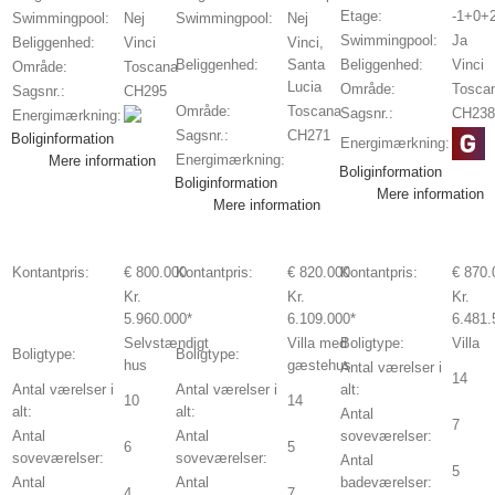
Etage:
-1+0+
Swimmingpool:
Nej
Swimmingpool:
Nej
Swimmingpool:
Ja
Beliggenhed:
Vinci
Vinci,
Beliggenhed:
Santa
Beliggenhed:
Vinci
Område:
Toscana
Lucia
Område:
Tosca
Sagsnr.:
CH295
Område:
Toscana
Sagsnr.:
CH238
Energimærkning:
Sagsnr.:
CH271
Boliginformation
Energimærkning:
Energimærkning:
Mere information
Boliginformation
Boliginformation
Mere information
Mere information
Kontantpris:
€ 800.000
Kontantpris:
€ 820.000
Kontantpris:
€ 870.
Kr.
Kr.
Kr.
5.960.000*
6.109.000*
6.481.
Selvstændigt
Villa med
Boligtype:
Villa
Boligtype:
Boligtype:
hus
gæstehus
Antal værelser i
14
Antal værelser i
Antal værelser i
alt:
10
14
alt:
alt:
Antal
7
Antal
Antal
soveværelser:
6
5
soveværelser:
soveværelser:
Antal
5
Antal
Antal
badeværelser:
4
7