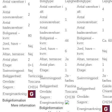
Boligtype:
Lejlighed
Boligtype:
Lejlig
Antal værelser i
6
alt:
Antal værelser i
Antal værelser i
3
4
alt:
alt:
Antal
2
soveværelser:
Antal
Antal
1
1
soveværelser:
soveværelser:
Antal
2
badeværelser:
Antal
Antal
1
1
badeværelser:
badeværelser:
Boligareal –
80
kvm:
Boligareal –
Boligareal –
44
Ca. 60
kvm:
kvm:
Jord, have –
Nej
kvm:
Jord, have –
Jord, have –
6
Nej
kvm:
kvm:
Altan, terrasse:
Nej
Altan, terrasse:
Ja
Altan, terrasse:
Nej
Antal plan:
2
Antal plan:
1
Antal plan:
1
Etage:
0+1
Etage:
1
Etage:
1
Swimmingpool:
Nej
Ja -
Ja -
Beliggenhed:
Terricciola
Swimmingpool:
Swimmingpool:
fælles
fælles
Område:
Toscana
Beliggenhed:
Pastina
Gaiole
Sagsnr.:
CH314
Beliggenhed:
Chiant
Område:
Toscana
Energimærkning:
Område:
Tosca
Sagsnr.:
CH139
Boliginformation
Sagsnr.:
CH234
Energimærkning:
Mere information
Boliginformation
Energimærkning: