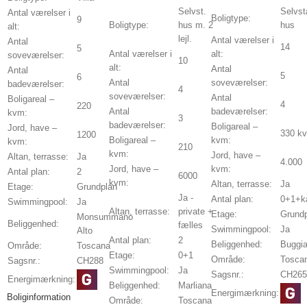
Selvst.
Selvst
Antal værelser i
Boligtype:
9
Boligtype:
hus m. 2
hus
alt:
lejl.
Antal værelser i
Antal
14
5
Antal værelser i
alt:
soveværelser:
10
alt:
Antal
Antal
5
6
Antal
soveværelser:
badeværelser:
4
soveværelser:
Antal
Boligareal –
4
220
Antal
badeværelser:
kvm:
3
badeværelser:
Boligareal –
Jord, have –
330 k
1200
Boligareal –
kvm:
kvm:
210
kvm:
Jord, have –
Altan, terrasse:
Ja
4.000
Jord, have –
kvm:
Antal plan:
2
6000
kvm:
Altan, terrasse:
Ja
Etage:
Grundplan
Ja -
Antal plan:
0+1+k
Swimmingpool:
Ja
Altan, terrasse:
private +
Etage:
Grund
Monsummano
Beliggenhed:
fælles
Swimmingpool:
Ja
Alto
Antal plan:
2
Beliggenhed:
Buggi
Område:
Toscana
Etage:
0+1
Område:
Tosca
Sagsnr.:
CH288
Swimmingpool:
Ja
Sagsnr.:
CH265
Energimærkning:
Beliggenhed:
Marliana
Energimærkning:
Boliginformation
Område:
Toscana