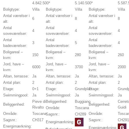
4.842.500*
5.140.500*
5.587.
Boligtype:
Villa
Boligtype:
Villa
Boligtype:
Villa
Antal værelser i
Antal værelser i
Antal værelser i
6
8
8
alt:
alt:
alt:
Antal
Antal
Antal
4
4
4
soveværelser:
soveværelser:
soveværelser:
Antal
Antal
Antal
3
5
4
badeværelser:
badeværelser:
badeværelser:
Boligareal –
Boligareal –
Boligareal –
150
280
260
kvm:
kvm:
kvm:
Jord, have –
Jord, have –
Jord, have –
6000
3700
2000
kvm:
kvm:
kvm:
Altan, terrasse:
Ja
Altan, terrasse:
Ja
Altan, terrasse:
Ja
Antal plan:
2
Antal plan:
2
Antal plan:
2
Etage:
0+1
Etage:
Grundplan
Etage:
Grund
Swimmingpool:
Ja
Swimmingpool:
Ja
Swimmingpool:
Ja
Pieve di
Beliggenhed:
Buggiano
Cerret
Beliggenhed:
Beliggenhed:
Rivalto
Guidi
Område:
Toscana
Område:
Toscana
Område:
Tosca
Sagsnr.:
CH289
Sagsnr.:
CH317
Sagsnr.:
CH291
Energimærkning:
Energimærkning:
Energimærkning: