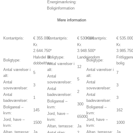
Energimærkning:
Boliginformation
Mere information
Kontantpris:
€ 355.000
Kontantpris:
€ 530.000
Kontantpris:
€ 535.00
Kr.
Kr.
Kr.
2.644.750*
3.948.500*
3.985.750
Halvdel af
Boligtype:
Landejendom
Fritliggen
Boligtype:
Boligtype:
dobbelthus
bolig
Antal værelser i
12
Antal værelser i
alt:
Antal værelser i
5
7
alt:
alt:
Antal
5
Antal
soveværelser:
Antal
3
3
soveværelser:
soveværelser:
Antal
2
Antal
badeværelser:
Antal
1
3
badeværelser:
badeværelser:
Boligareal –
300
Boligareal –
kvm:
Boligareal –
145
162
kvm:
kvm:
Jord, have –
65000
Jord, have –
kvm:
Jord, have –
1500
1000
kvm:
kvm:
Altan, terrasse:
Ja
Altan, terrasse:
Ja
Altan, terrasse:
Ja
Antal plan:
2