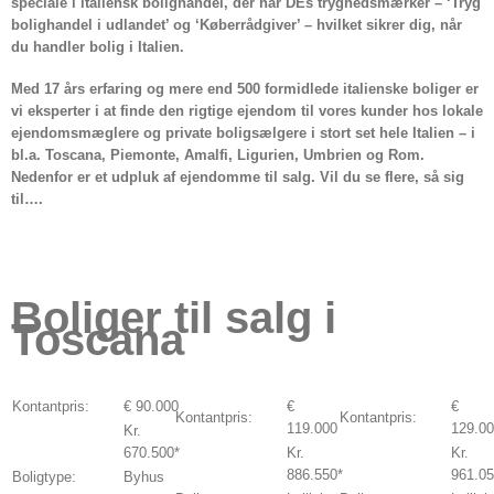
speciale i italiensk bolighandel, der har DEs tryghedsmærker – ‘Tryg
bolighandel i udlandet’ og ‘Køberrådgiver’ – hvilket sikrer dig, når
du handler bolig i Italien.
Med 17 års erfaring og mere end 500 formidlede italienske boliger er
vi eksperter i at finde den rigtige ejendom til vores kunder hos lokale
ejendomsmæglere og private boligsælgere i stort set hele Italien – i
bl.a. Toscana, Piemonte, Amalfi, Ligurien, Umbrien og Rom.
Nedenfor er et udpluk af ejendomme til salg. Vil du se flere, så sig
til….
Boliger til salg i
Toscana
Kontantpris:
€ 90.000
€
€
Kontantpris:
Kontantpris:
119.000
129.0
Kr.
670.500*
Kr.
Kr.
886.550*
961.05
Boligtype:
Byhus