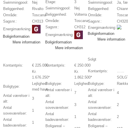
Etage:
3
Swimmingpool:
Nej
Swimmingpool:
Ja, fæ
Swimmingpool:
Nej
Beliggenhed:
Rivalto
Beliggenhed:
Chiann
Beliggenhed:
Volterra
Område:
Toscana
Område:
Tosca
Område:
Toscana
Sagsnr.:
CH313
Sagsnr.:
CH320
Sagsnr.:
CH312
Energimærkning:
Energimærkning:
Boliginformation
Energimærkning:
Boliginformation
Mere information
Mere information
Boliginformation
Mere information
Solgt
Kontantpris:
€ 225.000
Kontantpris:
€ 250.000
Kontantpris:
……
Kr.
Kr.
1.676.250*
1.862.500*
SOLG
Lejlighed
Boligtype:
Lejlighed
Boligtype:
Rækk
Boligtype:
med have
Antal værelser i
Antal værelser i
7
4
Antal værelser i
alt:
alt:
3
alt:
Antal
Antal
3
2
Antal
soveværelser:
soveværelser:
1
soveværelser:
Antal
Antal
1
2
Antal
badeværelser:
badeværelser:
1
badeværelser:
Boligareal –
Boligareal –