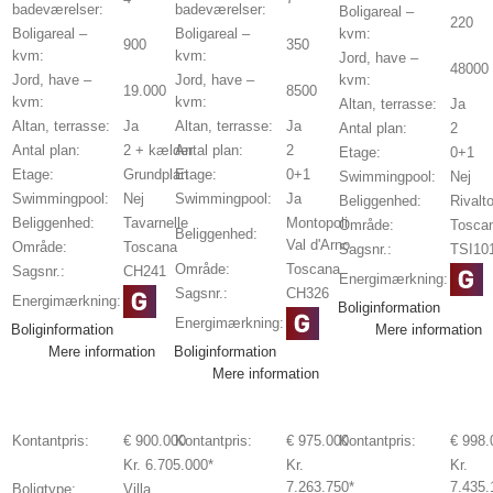
badeværelser:
badeværelser:
Boligareal –
220
Boligareal –
Boligareal –
kvm:
900
350
kvm:
kvm:
Jord, have –
48000
Jord, have –
Jord, have –
kvm:
19.000
8500
kvm:
kvm:
Altan, terrasse:
Ja
Altan, terrasse:
Ja
Altan, terrasse:
Ja
Antal plan:
2
Antal plan:
2 + kælder
Antal plan:
2
Etage:
0+1
Etage:
Grundplan
Etage:
0+1
Swimmingpool:
Nej
Swimmingpool:
Nej
Swimmingpool:
Ja
Beliggenhed:
Rivalt
Beliggenhed:
Tavarnelle
Montopoli
Område:
Tosca
Beliggenhed:
Val d'Arno
Område:
Toscana
Sagsnr.:
TSI10
Område:
Toscana
Sagsnr.:
CH241
Energimærkning:
Sagsnr.:
CH326
Energimærkning:
Boliginformation
Energimærkning:
Boliginformation
Mere information
Mere information
Boliginformation
Mere information
Kontantpris:
€ 900.000
Kontantpris:
€ 975.000
Kontantpris:
€ 998.
Kr. 6.705.000*
Kr.
Kr.
7.263.750*
7.435.
Boligtype:
Villa