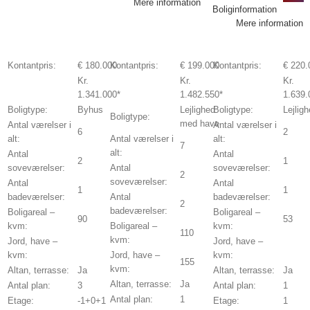
Mere information
Boliginformation
Mere information
Kontantpris:
€ 180.000
Kontantpris:
€ 199.000
Kontantpris:
€ 220.
Kr.
Kr.
Kr.
1.341.000*
1.482.550*
1.639.
Boligtype:
Byhus
Lejlighed
Boligtype:
Lejlig
Boligtype:
med have
Antal værelser i
Antal værelser i
6
2
alt:
Antal værelser i
alt:
7
alt:
Antal
Antal
2
1
soveværelser:
Antal
soveværelser:
2
soveværelser:
Antal
Antal
1
1
badeværelser:
Antal
badeværelser:
2
badeværelser:
Boligareal –
Boligareal –
90
53
kvm:
Boligareal –
kvm:
110
kvm:
Jord, have –
Jord, have –
kvm:
Jord, have –
kvm:
155
kvm:
Altan, terrasse:
Ja
Altan, terrasse:
Ja
Altan, terrasse:
Ja
Antal plan:
3
Antal plan:
1
Antal plan:
1
Etage:
-1+0+1
Etage:
1