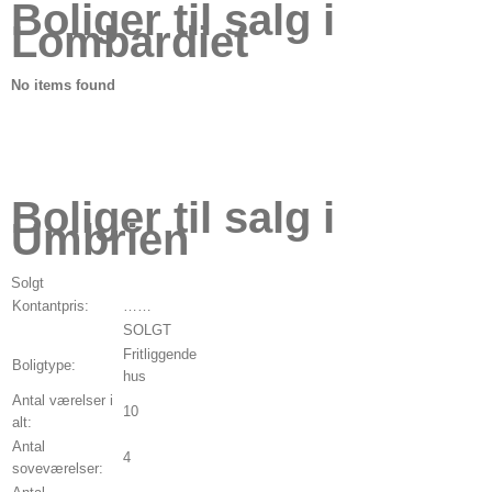
Boliger til salg i
Lombardiet
No items found
Boliger til salg i
Umbrien
Solgt
Kontantpris:
……
SOLGT
Fritliggende
Boligtype:
hus
Antal værelser i
10
alt:
Antal
4
soveværelser: