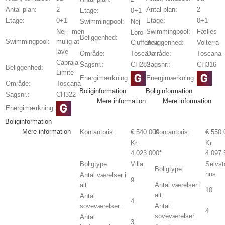
Antal plan:
2
Antal plan:
2
Etage:
0+1
Etage:
0+1
Etage:
0+1
Swimmingpool:
Nej
Nej - men
Swimmingpool:
Fælles
Loro
Beliggenhed:
Swimmingpool:
mulig at
Ciuffenna
Beliggenhed:
Volterra
lave
Område:
Toscana
Område:
Toscana
Capraia e
Sagsnr.:
CH282
Sagsnr.:
CH316
Beliggenhed:
Limite
Energimærkning:
Energimærkning:
Område:
Toscana
Boliginformation
Boliginformation
Sagsnr.:
CH322
Mere information
Mere information
Energimærkning:
Boliginformation
Mere information
Kontantpris:
€ 540.000
Kontantpris:
€ 550.
Kr.
Kr.
4.023.000*
4.097.
Boligtype:
Villa
Selvst
Boligtype:
hus
Antal værelser i
9
alt:
Antal værelser i
10
alt:
Antal
4
soveværelser:
Antal
4
soveværelser:
Antal
3