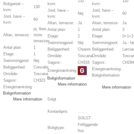
132
110
Boligareal –
kvm:
kvm:
130
kvm:
Jord, have –
Jord, have –
Nej
60
Jord, have –
kvm:
kvm:
60
kvm:
Altan, terrasse:
Ja
Altan, terrasse:
Ja
ja, flere
Antal plan:
1
Antal plan:
3
Altan, terrasse:
store
Etage:
2
Etage:
0+1+2
terrasser
Swimmingpool:
Nej
Swimmingpool:
Ja - f
Antal plan:
1
Beliggenhed:
Chianni
Beliggenhed:
Larcia
Etage:
1
Område:
Toscana
Område:
Tosca
Swimmingpool:
Nej
Sagsnr.:
CH318
Sagsnr.:
CH294
Beliggenhed:
Convalle
Energimærkning:
Energimærkning:
Område:
Toscana
Boliginformation
Boliginformation
Sagsnr.:
CH323
Mere information
Energimærkning:
Mere information
Boliginformation
Mere information
Solgt
Kontantpris:
……
SOLGT
Fritliggende
Boligtype:
hus