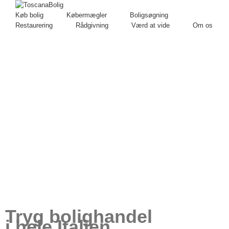
Køb bolig
Købermægler
Boligsøgning
Restaurering
Rådgivning
Værd at vide
Om os
Tryg bolighandel
i hele Italien