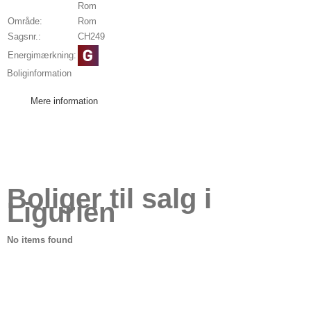
Rom
Område:
Rom
Sagsnr.:
CH249
Energimærkning:
Boliginformation
Mere information
Boliger til salg i
Ligurien
No items found