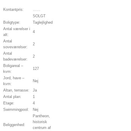
Kontantpris:
……
SOLGT
Boligtype:
Taglejlighed
Antal værelser i
4
alt:
Antal
2
soveværelser:
Antal
2
badeværelser:
Boligareal –
127
kvm:
Jord, have –
Nej
kvm:
Altan, terrasse:
Ja
Antal plan:
1
Etage:
4
Swimmingpool:
Nej
Pantheon,
historisk
Beliggenhed:
centrum af