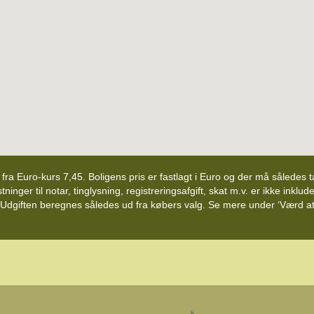
d fra Euro-kurs 7,45. Boligens pris er fastlagt i Euro og der må således
nger til notar, tinglysning, registreringsafgift, skat m.v. er ikke inklude
 Udgiften beregnes således ud fra købers valg. Se mere under ‘Værd at v