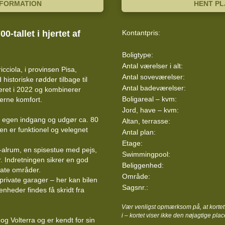
NFORMATION
HENT P
-tallet i hjertet af
Kontantpris:
Boligtype:
Antal værelser i alt:
icciola, i provinsen Pisa,
Antal soveværelser:
istoriske rødder tilbage til
Antal badeværelser:
veret i 2022 og kombinerer
Boligareal – kvm:
erne komfort.
Jord, have – kvm:
d egen indgang og udgør ca. 80
Altan, terrasse:
en er funktionel og velegnet
Antal plan:
Etage:
alrum, en spisestue med pejs,
Swimmingpool:
. Indretningen sikrer en god
Beliggenhed:
ate områder.
Område:
 private garager – her kan bilen
Sagsnr.:
heder findes få skridt fra
Vær venligst opmærksom på, at kortet 
i – kortet viser ikke den nøjagtige plac
og Volterra og er kendt for sin