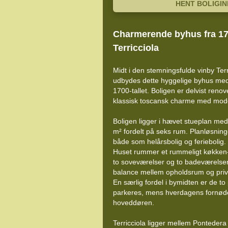
HENT BOLIGI
Charmerende byhus fra 1700
Terricciola
Midt i den stemningsfulde vinby Terr
udbydes dette hyggelige byhus med h
1700-tallet. Boligen er delvist reno
klassisk toscansk charme med mod
Boligen ligger i hævet stueplan me
m² fordelt på seks rum. Planløsning
både som helårsbolig og feriebolig.
Huset rummer et rummeligt køkken-
to soveværelser og to badeværelser
balance mellem opholdsrum og priv
En særlig fordel i bymidten er de to
parkeres, mens hverdagens fornøden
hoveddøren.
Terricciola ligger mellem Pontedera 