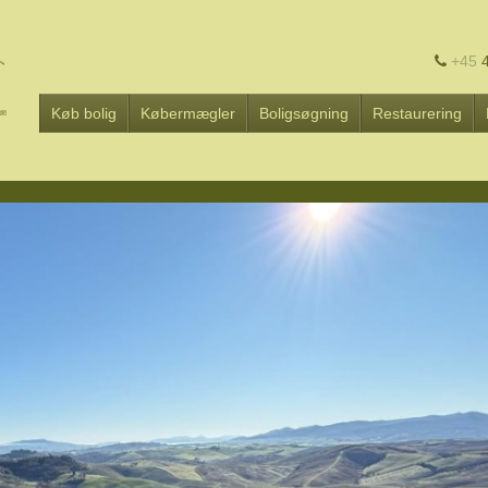
+45
4
Køb bolig
Købermægler
Boligsøgning
Restaurering