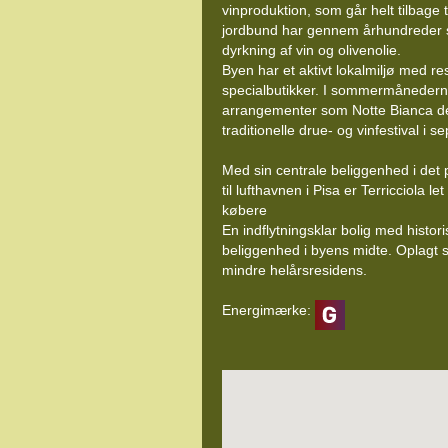
vinproduktion, som går helt tilbage t
jordbund har gennem århundreder s
dyrkning af vin og olivenolie.
Byen har et aktivt lokalmiljø med re
specialbutikker. I sommermånedern
arrangementer som Notte Bianca del 
traditionelle drue- og vinfestival i s
Med sin centrale beliggenhed i det 
til lufthavnen i Pisa er Terricciola le
købere
En indflytningsklar bolig med histor
beliggenhed i byens midte. Oplagt so
mindre helårsresidens.
Energimærke: