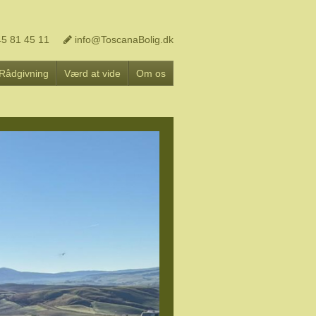
5 81 45 11
info@ToscanaBolig.dk
Rådgivning
Værd at vide
Om os