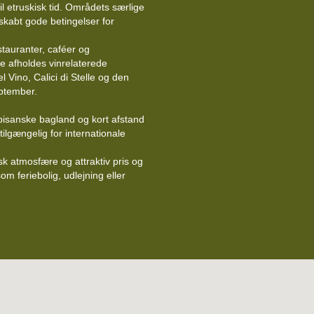
il etruskisk tid. Områdets særlige
kabt gode betingelser for
stauranter, caféer og
e afholdes vinrelaterede
Vino, Calici di Stelle og den
eptember.
pisanske bagland og kort afstand
t tilgængelig for internationale
isk atmosfære og attraktiv pris og
m feriebolig, udlejning eller