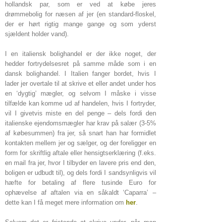
hollandsk par, som er ved at købe jeres
drømmebolig for næsen af jer (en standard-floskel,
der er hørt rigtig mange gange og som yderst
sjældent holder vand).
I en italiensk bolighandel er der ikke noget, der
hedder fortrydelsesret på samme måde som i en
dansk bolighandel. I Italien fanger bordet, hvis I
lader jer overtale til at skrive et eller andet under hos
en ‘dygtig’ mægler, og selvom I måske i visse
tilfælde kan komme ud af handelen, hvis I fortryder,
vil I givetvis miste en del penge – dels fordi den
italienske ejendomsmægler har krav på salær (3-5%
af købesummen) fra jer, så snart han har formidlet
kontakten mellem jer og sælger, og der foreligger en
form for skriftlig aftale eller hensigtserklæring (f.eks.
en mail fra jer, hvor I tilbyder en lavere pris end den,
boligen er udbudt til), og dels fordi I sandsynligvis vil
hæfte for betaling af flere tusinde Euro for
ophævelse af aftalen via en såkaldt ‘Caparra’ –
dette kan I få meget mere information om
her
.