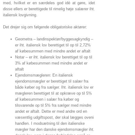
med, hvilket er en særdeles god idé at gøre, idet
disse ellers er berettigede til rimelig høje salærer iht.
italiensk lovgivning.
Det drejer sig om følgende obligatoriske aktører:
Geometra – landinspektør/byggesagkyndig –
er iht. italiensk lov berettiget til op til 2,72%
af købesummen med mindre andet er aftalt
Notar – er iht. italiensk lov berettiget til op til
3% af købesummen med mindre andet er
aftalt
Ejendomsmægleren: En italiensk
ejendomsmægler er berettiget til salær fra
både køber og fra sælger. Iht. italiensk lov er
mægleren berettiget til at opkræve op til 5%
af købesummen i salær fra køber og
tilsvarende op til 5% fra sælger med mindre
andet er aftalt. Dette er med andre ord en
væsentlig udgiftspost, der skal lægges oveni
handlen. I modsætning til den italienske
mægler har den danske ejendomsmægler iht.