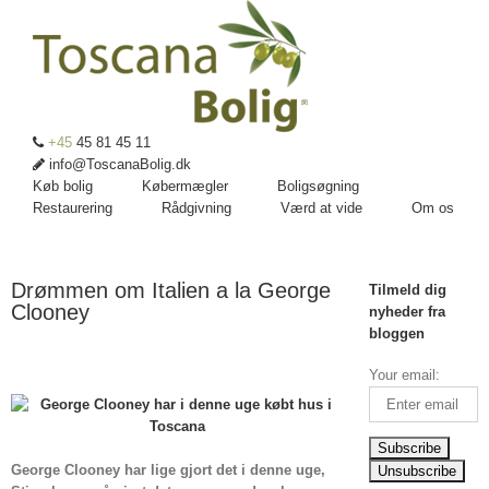
+45
45 81 45 11
info@ToscanaBolig.dk
Køb bolig
Købermægler
Boligsøgning
Restaurering
Rådgivning
Værd at vide
Om os
Drømmen om Italien a la George
Tilmeld dig
Clooney
nyheder fra
bloggen
Your email:
George Clooney har lige gjort det i denne uge,