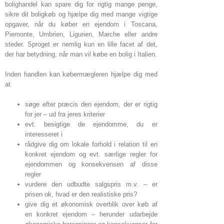
bolighandel kan spare dig for rigtig mange penge,
sikre dit boligkøb og hjælpe dig med mange vigtige
opgaver, når du køber en ejendom i Toscana,
Piemonte, Umbrien, Ligurien, Marche eller andre
steder. Sproget er nemlig kun en lille facet af det,
der har betydning, når man vil købe en bolig i Italien.
Inden handlen kan købermægleren hjælpe dig med
at
søge efter præcis den ejendom, der er rigtig
for jer – ud fra jeres kriterier
evt. besigtige de ejendomme, du er
interesseret i
rådgive dig om lokale forhold i relation til en
konkret ejendom og evt. særlige regler for
ejendommen og konsekvensen af disse
regler
vurdere den udbudte salgspris m.v. – er
prisen ok, hvad er den realistiske pris?
give dig et økonomisk overblik over køb af
en konkret ejendom – herunder udarbejde