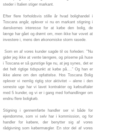
steder i Italien stiger markant.
Efter flere forholdsvis stille år hvad bolighandel i
Toscana angår, oplever vi nu en markant stigning i
danskernes interesse for at købe den bolig, de
længe har gået og drømt om, men ikke har vovet at
investere i, mens den økonomiske storm rasede.
Som en af vores kunder sagde til os forleden: ’”Nu
gider jeg ikke at vente længere, og priserne på huse
i Toscana er så gunstige lige nu, at jeg synes, det er
det helt rigtige tidspunkt at købe på….” Og han er
ikke alene om den opfattelse. Hos Toscana Bolig
oplever vi nemlig rigtig stor aktivitet – alene i den
seneste uge har vi lavet kontrakter og købsaftaler
med 5 kunder, og vi er i gang med forhandlinger om
endnu flere boligkøb.
Stigning i gennemførte handler ser vi både for
ejendomme, som vi selv har i kommission, og for
handler for købere, der benytter sig af vores
rådgivning som købermægler. En stor del af vores