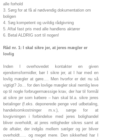
alle forhold
3. Sørg for at få al nødvendig dokumentation om
boligen
4. Søg kompetent og uvildig rådgivning
5. Aftal fast pris med alle handlens aktører
6. Betal ALDRIG sort til nogen!
Råd nr. 1: I skal sikre jer, at jeres mægler er
lovlig
Inden I overhovedet kontakter en given
ejendomsformidler, bør I sikre jer, at I har med en
lovlig mægler at gøre…. Men hvorfor er det nu så
vigtigt? Jo… for den lovlige mægler skal nemlig leve
op til nogle forbrugermæssige krav, der har til formål
at sikre jer som købere – han skal bl.a. sikre jeres
betalinger (f.eks. deponerede penge ved udbetaling,
handelsomkostninger m.v.), sørge for at
lovgivningen i forbindelse med jeres bolighandel
bliver overholdt, at jeres rettigheder sikres samt at
de aftaler, der indgås mellem sælger og jer bliver
overholdt….. og meget mere. Den sikkerhed har I