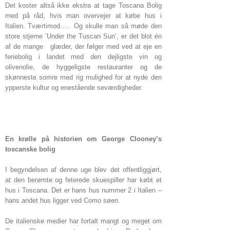
Det koster altså ikke ekstra at tage Toscana Bolig
med på råd, hvis man overvejer at købe hus i
Italien. Tværtimod….. Og skulle man så møde den
store stjerne ’Under the Tuscan Sun’, er det blot én
af de mange glæder, der følger med ved at eje en
feriebolig i landet med den dejligste vin og
olivenolie, de hyggeligste restauranter og de
skønneste somre med rig mulighed for at nyde den
ypperste kultur og enestående seværdigheder.
Læs også artiklen
‘Brug en købermægler uden at de
koster dig ekstra’
En krølle på historien om George Clooney’s
toscanske bolig
I begyndelsen af denne uge blev det offentliggjørt,
at den berømte og feterede skuespiller har købt et
hus i Toscana. Det er hans hus nummer 2 i Italien –
hans andet hus ligger ved Como søen.
De italienske medier har fortalt mangt og meget om