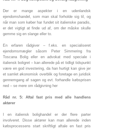
Der er mange aspekter i en udenlandsk
ejendomshandel, som man skal forholde sig til, og
når man som køber har fundet sit italienske paradis,
er det vigtigt at finde ud af, om der måske skulle
gemme sig en slange eller to.
En erfaren rådgiver – f.eks. en specialiseret
ejendomsmægler såsom Peter Simmering fra
Toscana Bolig eller en advokat med speciale i
italiensk boligret – kan allerede på et tidligt tidspunkt
være en god investering, da han hurtigt kan give jer
et samlet økonomisk overblik og foretage en juridisk
gennemgang af sagen og evt. forhandle købsprisen
ned – se mere om rådgivning her
Råd nr. 5: Aftal fast pris med alle handlens
aktører
I en italiensk bolighandel er der flere parter
involveret. Disse aktører kan man allerede inden
købsprocessens start skriftligt aftale en fast pris