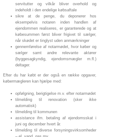
servitutter og vilkår bliver overhold og
indeholdt i den endelige købsaftale
sikre at de penge, du deponerer hos
eksempelvis notaren inden handlen af
ejendommen realiseres, er garanterede og at
købesummen først bliver frigivet til sælger,
når skødet er tinglyst uden anmærkninger
gennemførelse af notarmødet, hvor køber og
sælger samt andre relevante aktører
(byggesagkyndig, ejendomsmægler m.fl.)
deltager.
Efter du har købt er der også en række opgaver,
købermægleren kan hjælpe med:
opfølgning, berigtigelse m.v. efter notarmødet
tilmelding til renovation (sker ikke
automatisk)
tilmelding til kommunen
assistance ifm. betaling af ejendomsskat i
juni og december hvert år.
tilmelding til diverse forsyningsvirksomheder
– el, vand, gas mv.