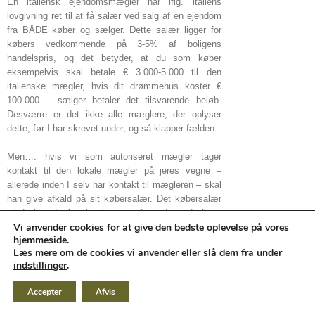
En italiensk ejendomsmægler har iflg. italiens
lovgivning ret til at få salær ved salg af en ejendom
fra BÅDE køber og sælger. Dette salær ligger for
købers vedkommende på 3-5% af boligens
handelspris, og det betyder, at du som køber
eksempelvis skal betale € 3.000-5.000 til den
italienske mægler, hvis dit drømmehus koster €
100.000 – sælger betaler det tilsvarende beløb.
Desværre er det ikke alle mæglere, der oplyser
dette, før I har skrevet under, og så klapper fælden.
Men…. hvis vi som autoriseret mægler tager
kontakt til den lokale mægler på jeres vegne –
allerede inden I selv har kontakt til mægleren – skal
han give afkald på sit købersalær. Det købersalær
vil du i stedet betale til os, og du er dermed sikker
Vi anvender cookies for at give den bedste oplevelse på vores
på, at vi handler i din interesse og opnår det, der er
hjemmeside.
bedst for dig i forbindelse med dit boligkøb.
Læs mere om de cookies vi anvender eller slå dem fra under
indstillinger
.
Vi har erfaring for, at vi i langt de fleste tilfælde kan
forhandle købsprisen for den ønskede ejendom så
Accepter
Afvis
langt ned, at du sparer væsentligt mere, end det, du
betaler for vores købermægler-assistance. Og husk