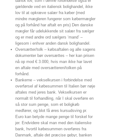
dansk lov, som i denne forbindelse også er
gældende ved en italiensk bolighandel, ikke
lov til at opkræve salær fra køber (med
mindre mægleren fungerer som købermægler
og på forhånd har aftalt en pris) Den danske
mægler får udelukkende sit salær fra sælger
og er med andre ord sælgers ‘mand’ –
ligesom i enhver anden dansk bolighandel.
Oversætter/tolk – købsaftalen og alle sagens
dokumenter bør oversættes – her kan prisen
nå op mod € 3.000, hvis man ikke har lavet
en aftale med oversætteren/tolken på
forhånd.
Bankerne – vekselkursen i forbindelse med
overførsel af købesummen til Italien bør nøje
aftales med jeres bank. Vekselkursen er
normalt til forhandling, når I skal overføre en
så stor sum penge, som et boligkøb
medfører, og blot få øres kursudsving pr.
Euro kan betyde mange penge til forskel for
jer. Endvidere skal man med den italienske
bank, hvortil købesummen overføres fra
Danmark, aftale det præcise gebyr, banken