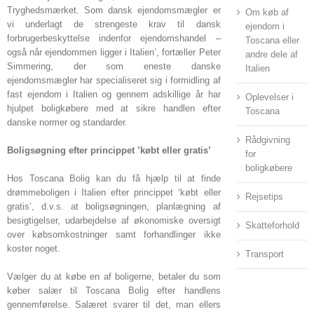
Tryghedsmærket. Som dansk ejendomsmægler er
Om køb af
vi underlagt de strengeste krav til dansk
ejendom i
forbrugerbeskyttelse indenfor ejendomshandel –
Toscana eller
også når ejendommen ligger i Italien’, fortæller Peter
andre dele af
Simmering, der som eneste danske
Italien
ejendomsmægler har specialiseret sig i formidling af
fast ejendom i Italien og gennem adskillige år har
Oplevelser i
hjulpet boligkøbere med at sikre handlen efter
Toscana
danske normer og standarder.
Rådgivning
Boligsøgning efter princippet ’købt eller gratis’
for
boligkøbere
Hos Toscana Bolig kan du få hjælp til at finde
drømmeboligen i Italien efter princippet ‘købt eller
Rejsetips
gratis’, d.v.s. at boligsøgningen, planlægning af
besigtigelser, udarbejdelse af økonomiske oversigt
Skatteforhold
over købsomkostninger samt forhandlinger ikke
koster noget.
Transport
Vælger du at købe en af boligerne, betaler du som
køber salær til Toscana Bolig efter handlens
gennemførelse. Salæret svarer til det, man ellers