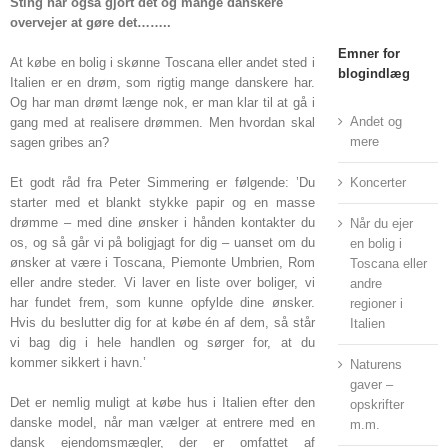
Sting har også gjort det og mange danskere
overvejer at gøre det……..
Emner for
At købe en bolig i skønne Toscana eller andet sted i
blogindlæg
Italien er en drøm, som rigtig mange danskere har.
Og har man drømt længe nok, er man klar til at gå i
Andet og
gang med at realisere drømmen. Men hvordan skal
mere
sagen gribes an?
Et godt råd fra Peter Simmering er følgende: ’Du
Koncerter
starter med et blankt stykke papir og en masse
drømme – med dine ønsker i hånden kontakter du
Når du ejer
os, og så går vi på boligjagt for dig – uanset om du
en bolig i
ønsker at være i Toscana, Piemonte Umbrien, Rom
Toscana eller
eller andre steder. Vi laver en liste over boliger, vi
andre
har fundet frem, som kunne opfylde dine ønsker.
regioner i
Hvis du beslutter dig for at købe én af dem, så står
Italien
vi bag dig i hele handlen og sørger for, at du
kommer sikkert i havn.’
Naturens
gaver –
Det er nemlig muligt at købe hus i Italien efter den
opskrifter
danske model, når man vælger at entrere med en
m.m.
dansk ejendomsmægler, der er omfattet af