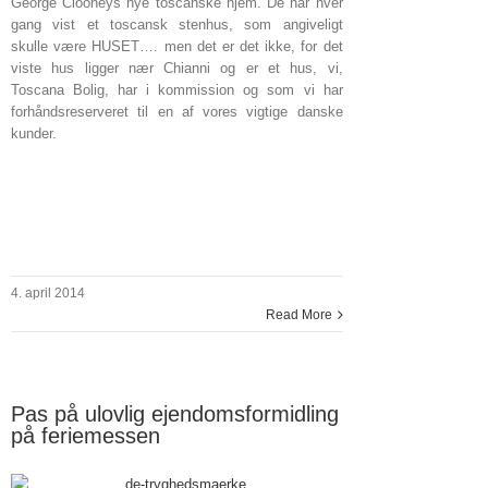
George Clooneys nye toscanske hjem. De har hver
gang vist et toscansk stenhus, som angiveligt
skulle være HUSET…. men det er det ikke, for det
viste hus ligger nær Chianni og er et hus, vi,
Toscana Bolig, har i kommission og som vi har
forhåndsreserveret til en af vores vigtige danske
kunder.
Læs også artiklen ‘6 ting I skal vide, når I køber
bolig i Italien’
4. april 2014
Read More
Pas på ulovlig ejendomsformidling
på feriemessen