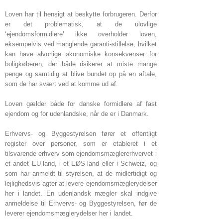
Loven har til hensigt at beskytte forbrugeren. Derfor
er det problematisk, at de ulovlige
‘ejendomsformidlere’ ikke overholder loven,
eksempelvis ved manglende garanti-stillelse, hvilket
kan have alvorlige økonomiske konsekvenser for
boligkøberen, der både risikerer at miste mange
penge og samtidig at blive bundet op på en aftale,
som de har svært ved at komme ud af.
Loven gælder både for danske formidlere af fast
ejendom og for udenlandske, når de er i Danmark.
Erhvervs- og Byggestyrelsen fører et offentligt
register over personer, som er etableret i et
tilsvarende erhverv som ejendomsmæglererhvervet i
et andet EU-land, i et EØS-land eller i Schweiz, og
som har anmeldt til styrelsen, at de midlertidigt og
lejlighedsvis agter at levere ejendomsmæglerydelser
her i landet. En udenlandsk mægler skal indgive
anmeldelse til Erhvervs- og Byggestyrelsen, før de
leverer ejendomsmæglerydelser her i landet.