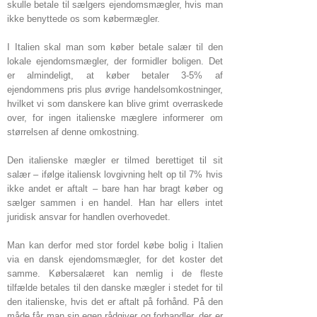
skulle betale til sælgers ejendomsmægler, hvis man
ikke benyttede os som købermægler.
I Italien skal man som køber betale salær til den
lokale ejendomsmægler, der formidler boligen. Det
er almindeligt, at køber betaler 3-5% af
ejendommens pris plus øvrige handelsomkostninger,
hvilket vi som danskere kan blive grimt overraskede
over, for ingen italienske mæglere informerer om
størrelsen af denne omkostning.
Den italienske mægler er tilmed berettiget til sit
salær – ifølge italiensk lovgivning helt op til 7% hvis
ikke andet er aftalt – bare han har bragt køber og
sælger sammen i en handel. Han har ellers intet
juridisk ansvar for handlen overhovedet.
Man kan derfor med stor fordel købe bolig i Italien
via en dansk ejendomsmægler, for det koster det
samme. Købersalæret kan nemlig i de fleste
tilfælde betales til den danske mægler i stedet for til
den italienske, hvis det er aftalt på forhånd. På den
måde får man sin egen rådgiver og forhandler, der er