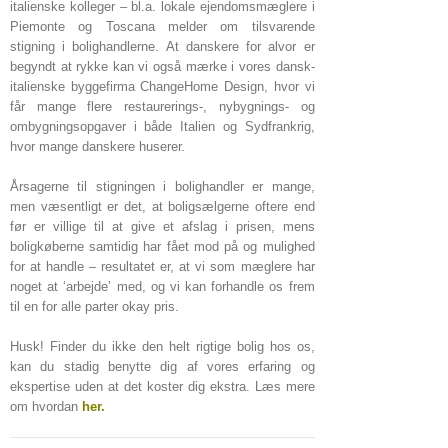
italienske kolleger – bl.a. lokale ejendomsmæglere i
Piemonte og Toscana melder om tilsvarende
stigning i bolighandlerne. At danskere for alvor er
begyndt at rykke kan vi også mærke i vores dansk-
italienske byggefirma ChangeHome Design, hvor vi
får mange flere restaurerings-, nybygnings- og
ombygningsopgaver i både Italien og Sydfrankrig,
hvor mange danskere huserer.
Årsagerne til stigningen i bolighandler er mange,
men væsentligt er det, at boligsælgerne oftere end
før er villige til at give et afslag i prisen, mens
boligkøberne samtidig har fået mod på og mulighed
for at handle – resultatet er, at vi som mæglere har
noget at ‘arbejde’ med, og vi kan forhandle os frem
til en for alle parter okay pris.
Husk! Finder du ikke den helt rigtige bolig hos os,
kan du stadig benytte dig af vores erfaring og
ekspertise uden at det koster dig ekstra. Læs mere
om hvordan
her
.