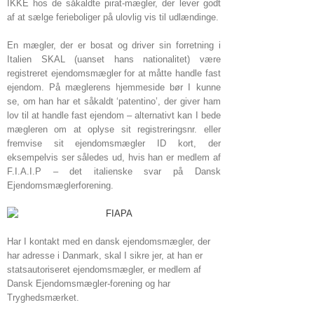
IKKE hos de såkaldte pirat-mægler, der lever godt
af at sælge ferieboliger på ulovlig vis til udlændinge.
En mægler, der er bosat og driver sin forretning i
Italien SKAL (uanset hans nationalitet) være
registreret ejendomsmægler for at måtte handle fast
ejendom. På mæglerens hjemmeside bør I kunne
se, om han har et såkaldt ‘patentino’, der giver ham
lov til at handle fast ejendom – alternativt kan I bede
mægleren om at oplyse sit registreringsnr. eller
fremvise sit ejendomsmægler ID kort, der
eksempelvis ser således ud, hvis han er medlem af
F.I.A.I.P – det italienske svar på Dansk
Ejendomsmæglerforening.
Har I kontakt med en dansk ejendomsmægler, der
har adresse i Danmark, skal I sikre jer, at han er
statsautoriseret ejendomsmægler, er medlem af
Dansk Ejendomsmægler-forening og har
Tryghedsmærket.