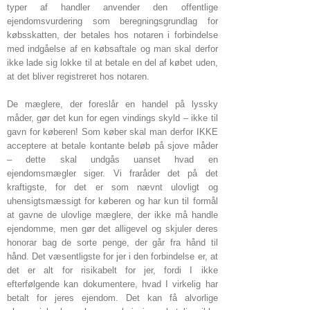
typer af handler anvender den offentlige
ejendomsvurdering som beregningsgrundlag for
købsskatten, der betales hos notaren i forbindelse
med indgåelse af en købsaftale og man skal derfor
ikke lade sig lokke til at betale en del af købet uden,
at det bliver registreret hos notaren.
De mæglere, der foreslår en handel på lyssky
måder, gør det kun for egen vindings skyld – ikke til
gavn for køberen! Som køber skal man derfor IKKE
acceptere at betale kontante beløb på sjove måder
– dette skal undgås uanset hvad en
ejendomsmægler siger. Vi fraråder det på det
kraftigste, for det er som nævnt ulovligt og
uhensigtsmæssigt for køberen og har kun til formål
at gavne de ulovlige mæglere, der ikke må handle
ejendomme, men gør det alligevel og skjuler deres
honorar bag de sorte penge, der går fra hånd til
hånd. Det væsentligste for jer i den forbindelse er, at
det er alt for risikabelt for jer, fordi I ikke
efterfølgende kan dokumentere, hvad I virkelig har
betalt for jeres ejendom. Det kan få alvorlige