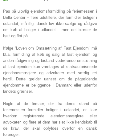
Pas på ulovlig ejendomsformidling på feriemessen i
Bella Center – flere udstillere, der formidler boliger i
udlandet, må iflg. dansk lov ikke sælge og rådgive
om køb af boliger i udlandet – men det blæser de
højt og flot på……..
Ifølge ‘Loven om Omsætning af Fast Ejendom’ må
bl.a. formidling af køb og salg af fast ejendom og
anden rådgivning og bistand vedrørende omsætning
af fast ejendom kun varetages af statsautoriserede
ejendomsmæglere og advokater med særlig ret
hertil. Dette gælder uanset om de pågældende
ejendomme er beliggende i Danmark eller udenfor
landets grænser.
Nogle af de firmaer, der fra deres stand på
feriemessen formidler boliger i udlandet, er ikke
hverken registrerede ejendomsmæglere eller
advokater, og flere af dem har slet ikke kendskab til
de krav, der skal opfyldes overfor en dansk
forbruger.