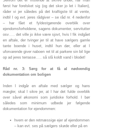
Selvom det er fristende at skrive under, når man
først har forelsket sig (og det sker jo let i Italien),
råder vi jer således på det kraftigste til at vente,
indtil I og evt. jeres rådgiver – se råd nr. 4 nedenfor
– har fået et fyldestgørende overblik over
ejendomsforholdene, sagens dokumenter, servitutter
osv….. det ville jo ikke være sjovt, hvis I fik indgået
en aftale, der tvinger jer til at have sælgers gamle
tante boende i huset, indtil hun dør, eller at I
uforvarende giver naboen ret til at parkere sin bil lige
op ad jeres terrasse….. så slå koldt vand i blodet!
Råd nr. 3: Sørg for at få al nødvendig
dokumentation om boligen
Inden I indgår en aftale med sælger og hans
mægler, skal I sikre jer, at I har det fulde overblik
over såvel økonomi som juridiske forhold. I bør
således som minimum udbede jer følgende
dokumentation for ejendommen:
hvem er den retmæssige ejer af ejendommen
– kan evt. ses på sælgers skøde eller på en