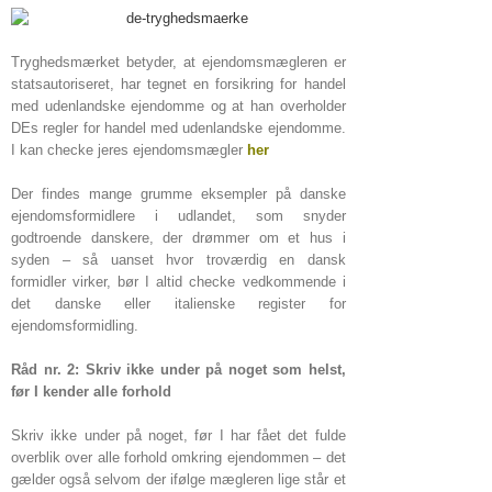
Tryghedsmærket betyder, at ejendomsmægleren er
statsautoriseret, har tegnet en forsikring for handel
med udenlandske ejendomme og at han overholder
DEs regler for handel med udenlandske ejendomme.
I kan checke jeres ejendomsmægler
her
Der findes mange grumme eksempler på danske
ejendomsformidlere i udlandet, som snyder
godtroende danskere, der drømmer om et hus i
syden – så uanset hvor troværdig en dansk
formidler virker, bør I altid checke vedkommende i
det danske eller italienske register for
ejendomsformidling.
Råd nr. 2: Skriv ikke under på noget som helst,
før I kender alle forhold
Skriv ikke under på noget, før I har fået det fulde
overblik over alle forhold omkring ejendommen – det
gælder også selvom der ifølge mægleren lige står et