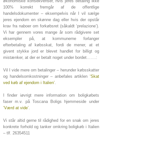
økonomiske konsekvenser, hvis jeres betaling ikke
100% korrekt fremgår af de offentlige
handelsdokumenter – eksempelvis når I vil sælge
jeres ejendom en skønne dag eller hvis der opstår
krav fra naboer om forkøbsret (såkaldt ‘prelazione’).
Vi har gennem vores mange år som rådgivere set
eksempler på, at kommunerne forlanger
efterbetaling af købsskat, fordi de mener, at et
givent stykke jord er blevet handlet for billigt og
mistænker, at der er betalt noget under bordet…….:
Vil I vide mere om betalinger – herunder købsskatter
og handelsomkostninger – anbefales artiklen
‘Skat
ved køb af ejendom i Italien’
.
I finder iøvrigt mere information om boligkøbets
faser m.v. på Toscana Boligs hjemmeside under
‘Værd at vide’
.
Vi står altid gerne til rådighed for en snak om jeres
konkrete forhold og tanker omkring boligkøb i Italien
– tlf. 26354511