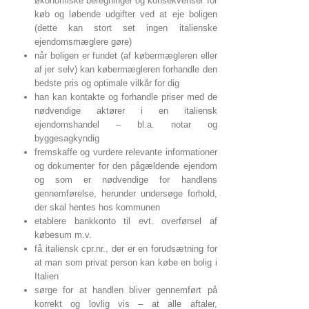
økonomiske beregninger og konsekvenser for
køb og løbende udgifter ved at eje boligen
(dette kan stort set ingen italienske
ejendomsmæglere gøre)
når boligen er fundet (af købermægleren eller
af jer selv) kan købermægleren forhandle den
bedste pris og optimale vilkår for dig
han kan kontakte og forhandle priser med de
nødvendige aktører i en italiensk
ejendomshandel – bl.a. notar og
byggesagkyndig
fremskaffe og vurdere relevante informationer
og dokumenter for den pågældende ejendom
og som er nødvendige for handlens
gennemførelse, herunder undersøge forhold,
der skal hentes hos kommunen
etablere bankkonto til evt. overførsel af
købesum m.v.
få italiensk cpr.nr., der er en forudsætning for
at man som privat person kan købe en bolig i
Italien
sørge for at handlen bliver gennemført på
korrekt og lovlig vis – at alle aftaler,