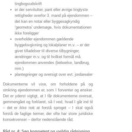
tingbogsudskrift
er der servitutter, pant eller øvrige tinglyste
rettigheder overfor 3. mand på ejendommen –
det kan en notar eller byggesagkyndig
‘geometra’ undersøge, hvis dokumentationen
ikke foreligger
overholder ejendommen gældende
byggelovgivning og lokalplaner m.v. – er der
givet tilladelser til diverse tilbygninger,
ændringer m.v. og til hvilket formål må
ejendommen anvendes (beboelse, landbrug,
mm.)
plantegninger og oversigt over evt. jordarealer
Dokumenterne vil vise, om forholdene på og
omkring ejendommen er, som I forventer og ønsker.
Det er yderst vigtigt, at I får dokumenterne oversat,
gemmengået og forklaret, så I ved, hvad I går ind til
– det er ikke nok at forstå sproget – I skal også
forstå de faglige termer, der ofte har store juridiske
konsekvenser – derfor nedenstående råd.
Råd nr. 4: Søg kompetent og uvildig rådgivning