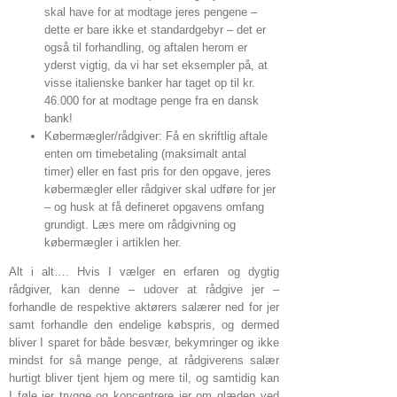
skal have for at modtage jeres pengene –
dette er bare ikke et standardgebyr – det er
også til forhandling, og aftalen herom er
yderst vigtig, da vi har set eksempler på, at
visse italienske banker har taget op til kr.
46.000 for at modtage penge fra en dansk
bank!
Købermægler/rådgiver: Få en skriftlig aftale
enten om timebetaling (maksimalt antal
timer) eller en fast pris for den opgave, jeres
købermægler eller rådgiver skal udføre for jer
– og husk at få defineret opgavens omfang
grundigt. Læs mere om rådgivning og
købermægler i artiklen her.
Alt i alt…. Hvis I vælger en erfaren og dygtig
rådgiver, kan denne – udover at rådgive jer –
forhandle de respektive aktørers salærer ned for jer
samt forhandle den endelige købspris, og dermed
bliver I sparet for både besvær, bekymringer og ikke
mindst for så mange penge, at rådgiverens salær
hurtigt bliver tjent hjem og mere til, og samtidig kan
I føle jer trygge og koncentrere jer om glæden ved