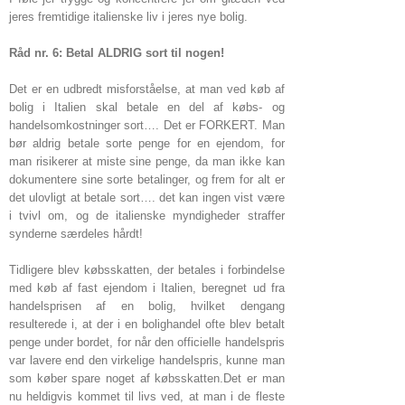
jeres fremtidige italienske liv i jeres nye bolig.
Råd nr. 6: Betal ALDRIG sort til nogen!
Det er en udbredt misforståelse, at man ved køb af
bolig i Italien skal betale en del af købs- og
handelsomkostninger sort…. Det er FORKERT. Man
bør aldrig betale sorte penge for en ejendom, for
man risikerer at miste sine penge, da man ikke kan
dokumentere sine sorte betalinger, og frem for alt er
det ulovligt at betale sort…. det kan ingen vist være
i tvivl om, og de italienske myndigheder straffer
synderne særdeles hårdt!
Tidligere blev købsskatten, der betales i forbindelse
med køb af fast ejendom i Italien, beregnet ud fra
handelsprisen af en bolig, hvilket dengang
resulterede i, at der i en bolighandel ofte blev betalt
penge under bordet, for når den officielle handelspris
var lavere end den virkelige handelspris, kunne man
som køber spare noget af købsskatten.Det er man
nu heldigvis kommet til livs ved, at man i de fleste