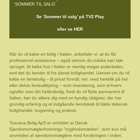
‘SOMMER TIL SALG’
Se ‘Sommer til salg’ på TV2 Play
eller se HER
Når du vil købe en bolig i Italien, anbefaler vi, at du får
professionel assistance – også selvom du måske kan tale
sproget. At købe hus i Italien er nemlig meget anderledes,
end det du kender til fra dansk bolighandel. Uanset om du vil
købe en feriebolig – til privat formål, evt. med henblik på hel
eller delvis ferieudlejning – som investering, som erhverv
og/eller som din helårsbolig, fordi du vil flytte permanent til
Italien, bør du alliere dig med en kyndig rådgiver, der har
grundig erfaring og et indgående kendskab til både italiensk
bolighandel, lovgivning og praksis.
Toscana Bolig ApS er omfattet at Dansk
Ejendomsmæglerforenings ”tryghedsmærker”, som kun må
anvendes af ejendomsmæglere med forsikringen i orden.