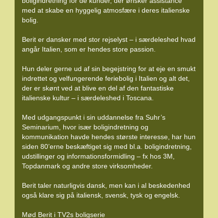
boligindretning for de kunder, der ønsker assistance
med at skabe en hyggelig atmosfære i deres italienske
bolig.
Berit er dansker med stor rejselyst – i særdeleshed hvad
angår Italien, som er hendes store passion.
Hun deler gerne ud af sin begejstring for at eje en smukt
indrettet og velfungerende feriebolig i Italien og alt det,
der er skønt ved at blive en del af den fantastiske
italienske kultur – i særdeleshed i Toscana.
Med udgangspunkt i sin uddannelse fra Suhr’s
Seminarium, hvor især boligindretning og
kommunikation havde hendes største interesse, har hun
siden 80’erne beskæftiget sig med bl.a. boligindretning,
udstillinger og informationsformidling – fx hos 3M,
Topdanmark og andre store virksomheder.
Berit taler naturligvis dansk, men kan i al beskedenhed
også klare sig på italiensk, svensk, tysk og engelsk.
Mød Berit i TV2s boligserie