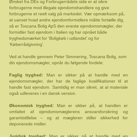
Ønsket fra DEs og Forbrugerrådets side er at sikre
forbrugerne mod illegale ejendomshandlere og give
forbrugerne et reelt valg på markedet. Vær opmærksom på,
at uanset hvad andre ejendomformidlere måtte fortælle dig,
så er Toscana Bolig ApS den eneste ejendomsmægler, der
formidler fast ejendom i Italien og har opnået både
tryghedsmærket for ‘Boligkøb i udlandet’ og for
‘Køberrådgivning’.
Ved at handle gennem Peter Simmering, Toscana Bolig, som
din ejendomsmægler, opnår du følgende fordele:
Faglig tryghed:
Man er sikker på at handle med en
ejendomsmægler, der har de faglige kvalifikationer til at
handle fast ejendom. Samtidig er man sikret, at al materiale
også udleveres i en dansk version.
Økonomisk tryghed:
Man er sikker på, at handlen er
omfattet af ejendomsmæglerens ansvarsforsikring og
garantistillelse – og at mægleren stiller sikkerhed for
deponerede midler.
Juridisk tryghed:
Man er sikker på at handle med en