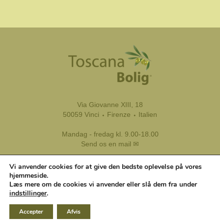
Via Giovanne XIII, 18
50059 Vinci ⬩ Firenze ⬩ Italien
Mandag - fredag kl. 9.00-18.00
Send os en mail ✉
Tel.:
+39 333 8799 116
Vi anvender cookies for at give den bedste oplevelse på vores
Tlf.:
+45 45 81 45 11
hjemmeside.
Læs mere om de cookies vi anvender eller slå dem fra under
indstillinger
.
Accepter
Afvis
Toscana Bolig | Copyright © 2007-2026