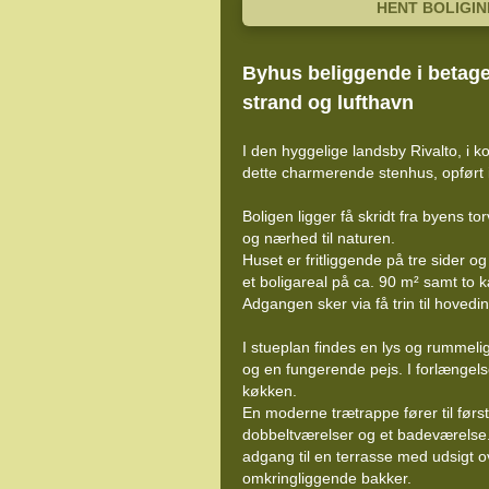
HENT BOLIGI
Byhus beliggende i betage
strand og lufthavn
I den hyggelige landsby Rivalto, i
dette charmerende stenhus, opført i
Boligen ligger få skridt fra byens to
og nærhed til naturen.
Huset er fritliggende på tre sider o
et boligareal på ca. 90 m² samt to 
Adgangen sker via få trin til hoved
I stueplan findes en lys og rummeli
og en fungerende pejs. I forlængelse
køkken.
En moderne trætrappe fører til først
dobbeltværelser og et badeværelse.
adgang til en terrasse med udsigt 
omkringliggende bakker.