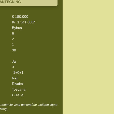
LANTEGNING
€ 180.000
Kr. 1.341.000*
Byhus
6
2
1
90
Ja
3
-1+0+1
Nej
Rivalto
Toscana
CH313
nedenfor viser det område, boligen ligger
ering.