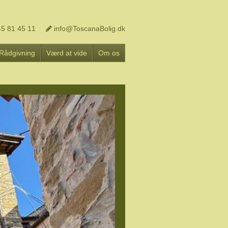
5 81 45 11
info@ToscanaBolig.dk
Rådgivning
Værd at vide
Om os