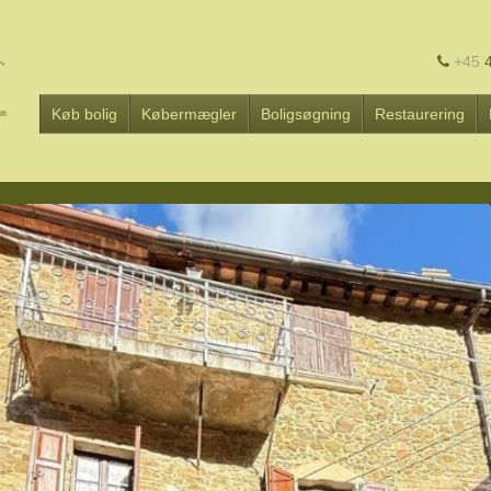
+45
4
Køb bolig
Købermægler
Boligsøgning
Restaurering