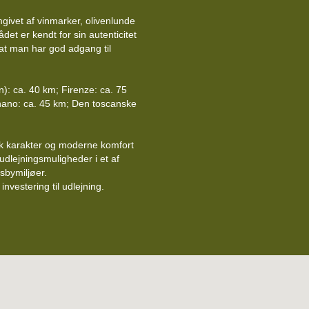
omgivet af vinmarker, olivenlunde
et er kendt for sin autenticitet
at man har god adgang til
vn): ca. 40 km; Firenze: ca. 75
nano: ca. 45 km; Den toscanske
sk karakter og moderne komfort
udlejningsmuligheder i et af
sbymiljøer.
investering til udlejning.