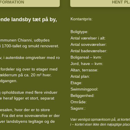
NFORMATION
HENT P
nde landsby tæt på by,
Kontantpris:
Boligtype:
Antal værelser i alt:
 kommunen Chianni, udbydes
Antal soveværelser:
 1700-tallet og smukt renoveret.
Antal badeværelser:
Boligareal – kvm:
rv, i autentiske omgivelser med ro
Jord, have – kvm:
g fordeler sig over to etager med
Altan, terrasse:
kælderrum på ca. 20 m² hver.
Antal plan:
indgangen.
Etage:
Swimmingpool:
g opholdsstue med flere vinduer
Beliggenhed:
 heraf ligger et stort, separat
Område:
Sagsnr.:
esalen, hvor der er to store
 Fra det ene soveværelse er der
Vær venligst opmærksom på, at kortet 
over landsbyens tegltage og de
i – kortet viser ikke den nøjagtige plac