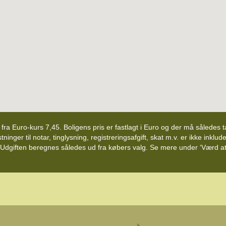
d fra Euro-kurs 7,45. Boligens pris er fastlagt i Euro og der må således
nger til notar, tinglysning, registreringsafgift, skat m.v. er ikke inklude
 Udgiften beregnes således ud fra købers valg. Se mere under ‘Værd at v