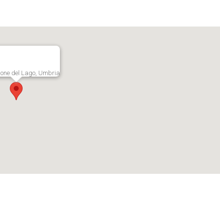
ione del Lago, Umbria
stlagt i Euro og der må således tages forbehold for kursudsving ved omregning 
.v. er ikke inkluderet i prisen, da købers valg af bl.a. registreringsform påvirk
 at vide’ og i salgsopstillingen for hver enkelt ejendom.