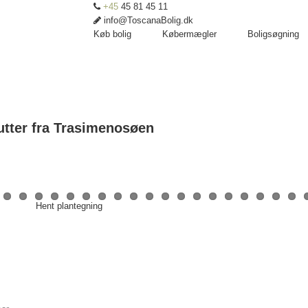
+45
45 81 45 11
info@ToscanaBolig.dk
Køb bolig
Købermægler
Boligsøgning
tter fra Trasimenosøen
Hent plantegning
Kontantpris:
……
SOLGT
Boligtype:
Fritliggende hus
Antal værelser i alt:
10
Antal soveværelser:
4