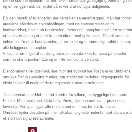
Denne skønne ejendom har det hele – smuk udsigt, dejlige grønne omgivel
og en beliggenhed, der byder på et væld af udflugtsmuligheder.
Boligen består af to enheder, der nemt kan sammenlægges. Man har inddel
arealerne således at soveafdelingen, med tre soveværelser og to
badeværelser, findes på førstesalen, mens der i stueplan findes en stor ent
et badeværelse og et stort køkken-alrum med spiseplads. Den tilstødende
enhed består af et badeværelse, et værelse og et rummeligt køkken-alrum,
alle beliggende i stueplan.
Villaen er omringet af en dejlig have, en overdækket terrasse på to sider,
samt et skønt poolområde og en lille velholdt olivenlund.
Ejendommens beliggenhed, lige hvor det syd-østlige Toscana og Umbriens
smukke Perugia-provins mødes, gør stedet det perfekte udgangspunkt for
ekskursioner til nogle af de to regioners største attraktioner.
Trasimenosøen er blot en kort køretur fra villaen, og hyggelige byer som
Pienza, Montepulciano, Città della Pieve, Cortona osv. samt provinsens
hovedby, Perugia, ligger alle mindre end en times kørsel fra huset.
Området byder desuden på fine indkøbsmuligheder indenfor kort distance, 
et stort udvalg af restauranter.
Energimærke: