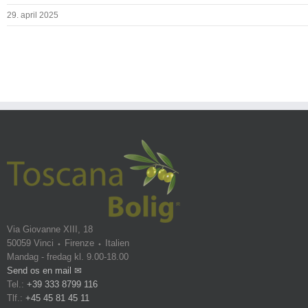
29. april 2025
Via Giovanne XIII, 18
50059 Vinci ⬩ Firenze ⬩ Italien
Mandag - fredag kl. 9.00-18.00
Send os en mail ✉
Tel.:
+39 333 8799 116
Tlf.:
+45 45 81 45 11