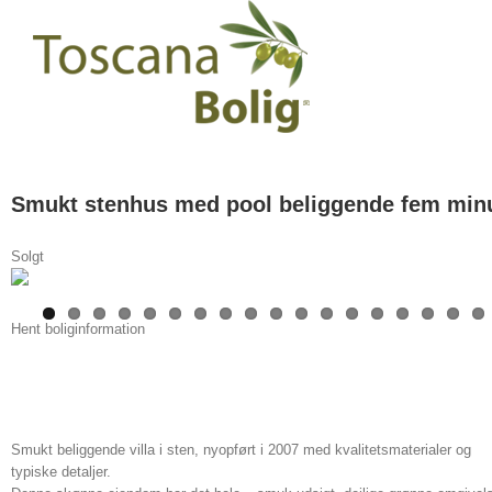
Smukt stenhus med pool beliggende fem minu
Solgt
Hent boliginformation
Smukt stenhus med pool beliggende fem
minutter fra Trasimenosøen
Smukt beliggende villa i sten, nyopført i 2007 med kvalitetsmaterialer og
typiske detaljer.