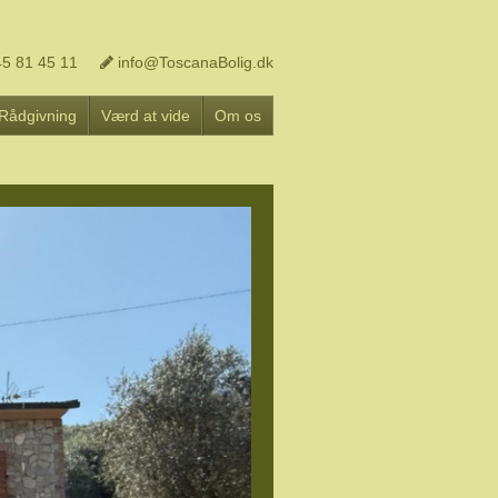
5 81 45 11
info@ToscanaBolig.dk
Rådgivning
Værd at vide
Om os