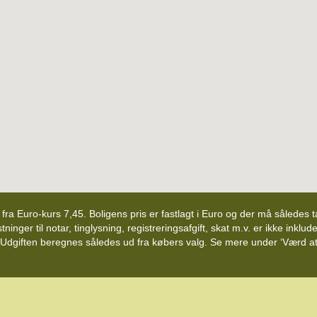
d fra Euro-kurs 7,45. Boligens pris er fastlagt i Euro og der må således
nger til notar, tinglysning, registreringsafgift, skat m.v. er ikke inklude
 Udgiften beregnes således ud fra købers valg. Se mere under ‘Værd at v