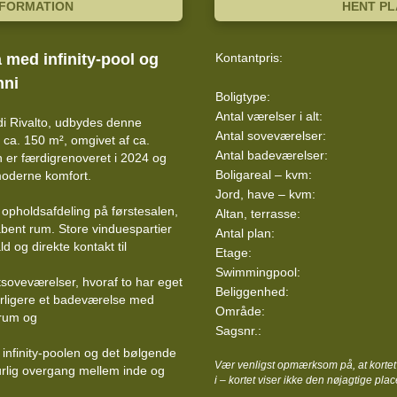
NFORMATION
HENT P
 med infinity-pool og
Kontantpris:
nni
Boligtype:
Antal værelser i alt:
di Rivalto, udbydes denne
Antal soveværelser:
 ca. 150 m², omgivet af ca.
Antal badeværelser:
 er færdigrenoveret i 2024 og
Boligareal – kvm:
moderne komfort.
Jord, have – kvm:
s opholdsafdeling på førstesalen,
Altan, terrasse:
åbent rum. Store vinduespartier
Antal plan:
ld og direkte kontakt til
Etage:
Swimmingpool:
soveværelser, hvoraf to har eget
Beliggenhed:
rligere et badeværelse med
Område:
krum og
Sagsnr.:
 infinity-poolen og det bølgende
Vær venligst opmærksom på, at kortet 
rlig overgang mellem inde og
i – kortet viser ikke den nøjagtige plac