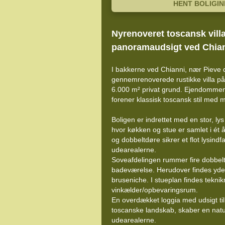
HENT BOLIGI
Nyrenoveret toscansk villa
panoramaudsigt ved Chia
I bakkerne ved Chianni, nær Pieve 
gennemrenoverede rustikke villa på
6.000 m² privat grund. Ejendommen
forener klassisk toscansk stil med 
Boligen er indrettet med en stor, ly
hvor køkken og stue er samlet i ét 
og dobbeltdøre sikrer et flot lysindfa
udearealerne.
Soveafdelingen rummer fire dobbelt
badeværelse. Herudover findes yde
bruseniche. I stueplan findes tekni
vinkælder/opbevaringsrum.
En overdækket loggia med udsigt til
toscanske landskab, skaber en natu
udearealerne.