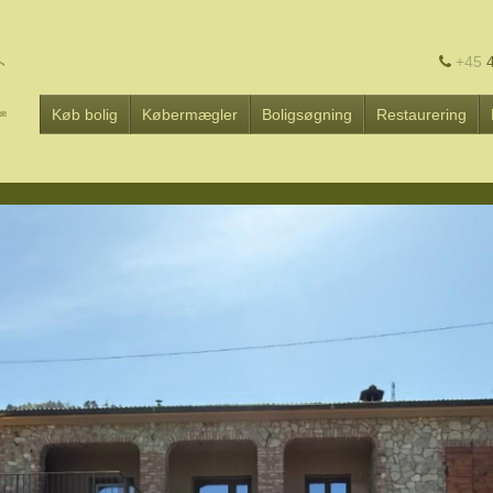
+45
4
Køb bolig
Købermægler
Boligsøgning
Restaurering