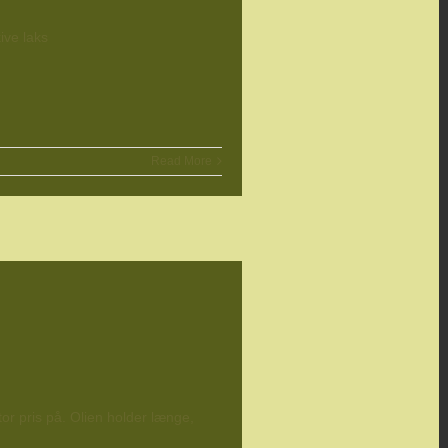
ive laks
Read More
tor pris på. Olien holder længe,