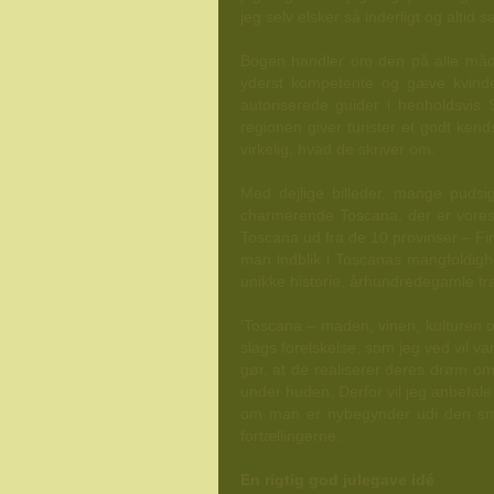
jeg selv elsker så inderligt og altid s
Bogen handler om den på alle måder
yderst kompetente og gæve kvinder
autoriserede guider i henholdsvis
regionen giver turister et godt ken
virkelig, hvad de skriver om.
Med dejlige billeder, mange pudsig
charmerende Toscana, der er vores
Toscana ud fra de 10 provinser – Fi
man indblik i Toscanas mangfoldig
unikke historie, århundredegamle tra
’Toscana – maden, vinen, kulturen og
slags forelskelse, som jeg ved vil va
gør, at de realiserer deres drøm om 
under huden. Derfor vil jeg anbefale 
om man er nybegynder udi den smuk
fortællingerne.
En rigtig god julegave idé