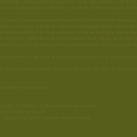
i kan finde i naturen omkring vores hus, er de vilde asparges. De er s
de store højdepunkter for familien – vi oplever, at det er naturens forårsh
s i Toscana, var netop naturvandringer med formålet at finde asparges n
g lærte os ikke kun af finde den attraktive buskagtige plante med de ty
e familietradition til os: Hver gang man finder en asparges, der er væ
t i den store glæde det er at have fundet en ‘skat’. Og jeg skulle hilse a
i plukker og senere på dagen omkring middagsbordet, når vi spiser de fa
g at nævne, at det er en af de væsentlige grunde til, at vi elsker vore
lige fra supper til salater, og så som de lokale gør det – til asparagi fri
es asparges med æggestand:
i maks. 2 minutter – jo flere asparges desto bedre
ulde mælk og lidt salt
e asparges og varmes sammen, ligesom røræg