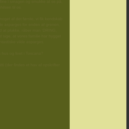
å fine i smagen og smukke at se på,
ilsen til os.
oget af det første, vi fik kendskab
nde asparges for enden af grenen,
rd at plukke, råber man ‘DRING,
t sige, at vores familie har hygget
ntastiske vilde asparges.
s hus og livet i Toscana?
tti (der findes et hav af opskrifter