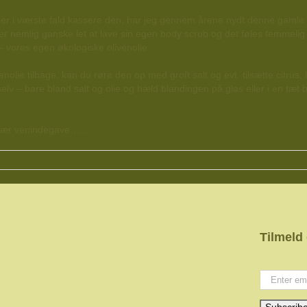
 eller i værste fald kassere den, har jeg gennem årene nydt denne gamle 
nemlig ganske let at lave sin egen body scrub og det føles temmelig e
– vores egen økologiske olivenolie.
nolie tilbage, kan du røre den op med groft salt og evt. tilsætte citrus
lv – bare bland salt og olie og hæld blandingen på glas eller i en tæt
opulær venindegave……
Tilmeld
Your email