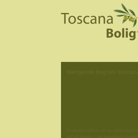
Berigende bog om Toscana
Forleden udkom en ny dejlig bog o
jeg af glæde – jeg begejstres og klu