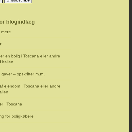
or blogindlæg
g mere
r
er en bolig i Toscana eller andre
 Italien
 gaver – opskrifter m.m.
f ejendom i Toscana eller andre
alien
er i Toscana
ng for boligkøbere
s