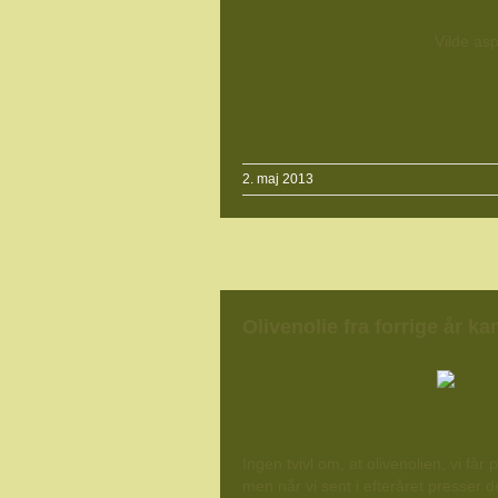
Vilde as
2. maj 2013
Olivenolie fra forrige år k
Ingen tvivl om, at olivenolien, vi få
men når vi sent i efteråret presser d