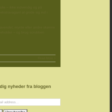
olie – ikke indvendig og på
kstravagant at gnide sig ind i
, lavendel, mynte eller andre skønne
 beholder – og brug scrubben
Read More
 dig nyheder fra bloggen
: