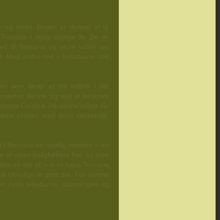
 og vinen. Bogen er skrevet af to
 Toscana i rigtig mange år. De er
ed til Toscana og store viden om
t. Med andre ord – forfatterne ved
an som læser et fint indblik i det
dmærker denne sig ved at beskrive
og Massa Carrara. På denne måde får
neste provins med dens særkende,
et i Toscana en nemlig passion – en
ste af vores boligkøbere har, og som
være en del af – vi vil have Toscana
så lykkelige at gøre det. For uanset
an nyde billederne, stemningen og