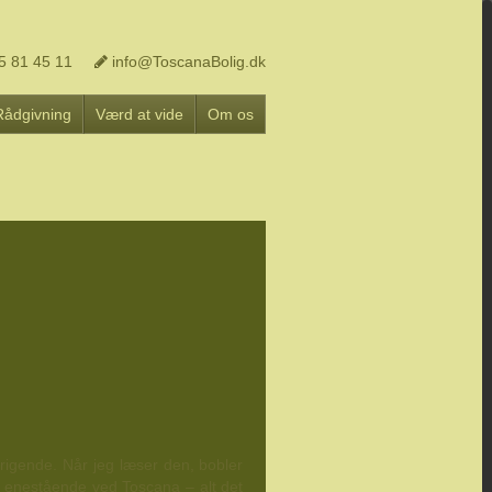
5 81 45 11
info@ToscanaBolig.dk
Rådgivning
Værd at vide
Om os
igende. Når jeg læser den, bobler
 så enestående ved Toscana – alt det