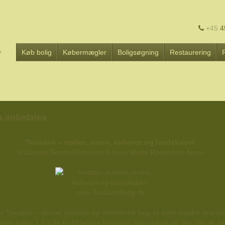
+45
4
Køb bolig
Købermægler
Boligsøgning
Restaurering
 anbefales
’Toscana – maden, vinen, kulturen og landskabet’
af Camilla Bondo Pedersen & Anne Mette Rosendahl Ariani
m Toscana – denne smukke og velskrevne bog er intet mindre end ber
kker inden i, for de to forfattere beskriver lige præcis alt det, der er