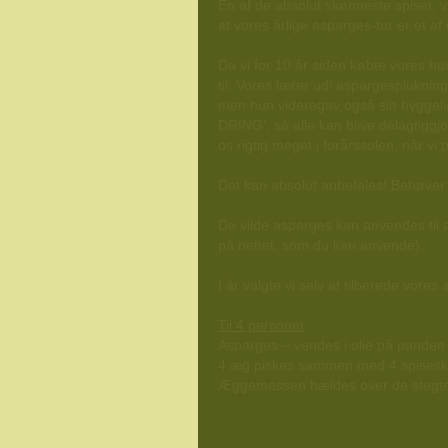
En af de absolut skønneste spiser, v
at vores årlige asparges-tur er et af 
Da vi for 10 år siden købte vores hu
til. Vores lærer udi aspargespluknin
men hun videregav også sin hyggelig
DRING’, så alle kan blive delagtiggjor
os rigtig meget i forårssolen, når v
Det kan absolut anbefales! Behøver je
De vilde asparges kan anvendes til alt 
på nettet, som du kan anvende).
I år valgte vi selv at tilberede vor
Til 4 personer
Asparges – vendes i olie på panden 
4 æg piskes sammen med 4 spiseskef
Æggemassen hældes over de stegt