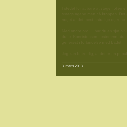
I stedet for at bare at stege i olien
smagsløgene men på kroppen. Det er 
noget af det mest naturlige og rene 
Med andre ord…. har du en sjat olive
dufte. Konsistensen bestemmer du se
generøst i forbindelse med badet.
Jeg kan betro dig, at det er en p
3. marts 2013