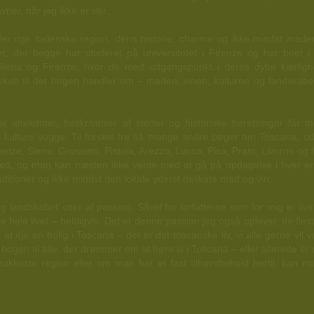
avner, når jeg ikke er der.
 rige italienske region, dens historie, charme og ikke mindst maden
, der begge har studeret på universitetet i Firenze og har boet i
 Siena og Firenze, hvor de med udgangspunkt i deres dybe kærligh
dskab til det bogen handler om – maden, vinen, kulturen og landskabe
e anekdoter, beskrivelser af steder og historiske beretninger får m
 kulturs vugge. Til forskel fra så mange andre bøger om Toscana, u
renze, Siena, Grosseto, Pistoia, Arezzo, Lucca, Pisa, Prato, Livorno 
hed, og man kan næsten ikke vente med at gå på opdagelse i hver e
ditioner og ikke mindst den lokale yderst delikate mad og vin.
 landskabet’ oser af passion. Såvel for forfatterne som for mig er liv
re hele livet – heldigvis. Det er denne passion jeg også oplever, de fle
at eje en bolig i Toscana – det er det toscanske liv, vi alle gerne vil 
bogen til alle, der drømmer om at høre til i Toscana – eller allerede er 
keste region eller om man har et fast tilhørsforhold hertil, kan m