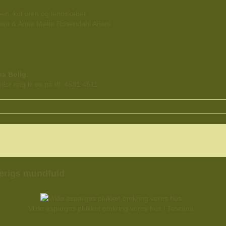
en, kulturen og landskabet’
en & Anne Mette Rosendahl Ariani
na Bolig
.
eller ring til os på tlf. 4581 4511.
erigs mundfuld
Vilde asparges plukket omkring vores hus i Toscana