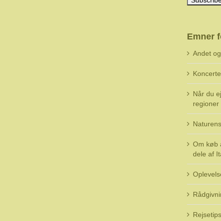
Emner f
Andet o
Koncerte
Når du ej
regioner i
Naturens
Om køb a
dele af It
Oplevels
Rådgivni
Rejsetip