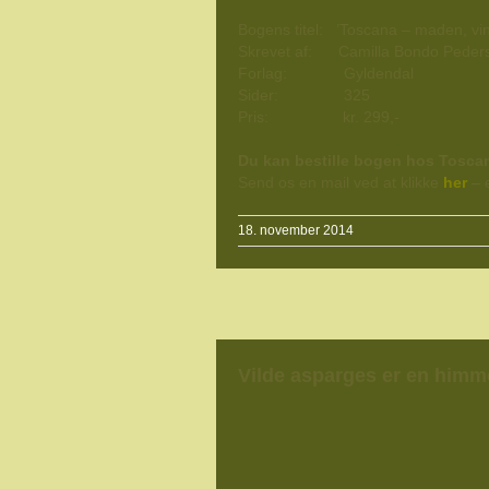
Bogens titel: ’Toscana – maden, vin
Skrevet af: Camilla Bondo Peders
Forlag: Gyldendal
Sider: 325
Pris: kr. 299,-
Du kan bestille bogen hos Tosca
Send os en mail ved at klikke
her
– 
18. november 2014
Vilde asparges er en himm