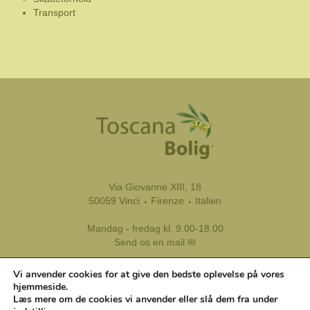
Transport
Via Giovanne XIII, 18
50059 Vinci ⬩ Firenze ⬩ Italien
Mandag - fredag kl. 9.00-18.00
Send os en mail ✉
Tel.:
+39 333 8799 116
Vi anvender cookies for at give den bedste oplevelse på vores
Tlf.:
+45 45 81 45 11
hjemmeside.
Læs mere om de cookies vi anvender eller slå dem fra under