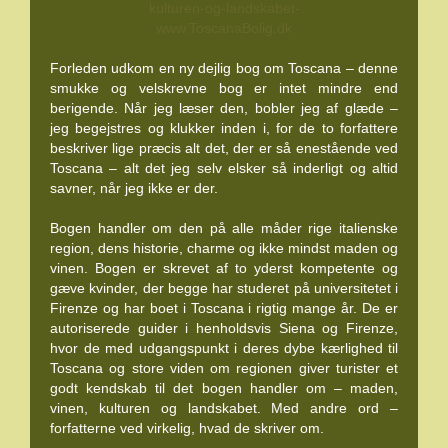
Forleden udkom en ny dejlig bog om Toscana – denne
smukke og velskrevne bog er intet mindre end
berigende. Når jeg læser den, bobler jeg af glæde –
jeg begejstres og klukker inden i, for de to forfattere
beskriver lige præcis alt det, der er så enestående ved
Toscana – alt det jeg selv elsker så inderligt og altid
savner, når jeg ikke er der.
Bogen handler om den på alle måder rige italienske
region, dens historie, charme og ikke mindst maden og
vinen. Bogen er skrevet af to yderst kompetente og
gæve kvinder, der begge har studeret på universitetet i
Firenze og har boet i Toscana i rigtig mange år. De er
autoriserede guider i henholdsvis Siena og Firenze,
hvor de med udgangspunkt i deres dybe kærlighed til
Toscana og store viden om regionen giver turister et
godt kendskab til det bogen handler om – maden,
vinen, kulturen og landskabet. Med andre ord –
forfatterne ved virkelig, hvad de skriver om.