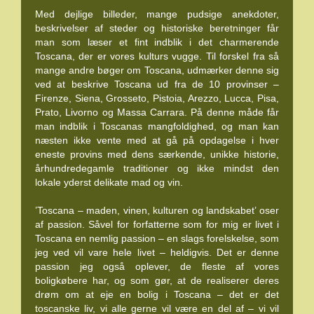
Med dejlige billeder, mange pudsige anekdoter,
beskrivelser af steder og historiske beretninger får
man som læser et fint indblik i det charmerende
Toscana, der er vores kulturs vugge. Til forskel fra så
mange andre bøger om Toscana, udmærker denne sig
ved at beskrive Toscana ud fra de 10 provinser –
Firenze, Siena, Grosseto, Pistoia, Arezzo, Lucca, Pisa,
Prato, Livorno og Massa Carrara. På denne måde får
man indblik i Toscanas mangfoldighed, og man kan
næsten ikke vente med at gå på opdagelse i hver
eneste provins med dens særkende, unikke historie,
århundredegamle traditioner og ikke mindst den
lokale yderst delikate mad og vin.
’Toscana – maden, vinen, kulturen og landskabet’ oser
af passion. Såvel for forfatterne som for mig er livet i
Toscana en nemlig passion – en slags forelskelse, som
jeg ved vil vare hele livet – heldigvis. Det er denne
passion jeg også oplever, de fleste af vores
boligkøbere har, og som gør, at de realiserer deres
drøm om at eje en bolig i Toscana – det er det
toscanske liv, vi alle gerne vil være en del af – vi vil