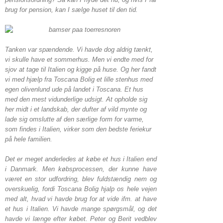
brug for pension, kan I sælge huset til den tid.
Tanken var spændende. Vi havde dog aldrig tænkt,
vi skulle have et sommerhus. Men vi endte med for
sjov at tage til Italien og kigge på huse. Og her fandt
vi med hjælp fra Toscana Bolig et lille stenhus med
egen olivenlund ude på landet i Toscana. Et hus
med den mest vidunderlige udsigt. At opholde sig
her midt i et landskab, der dufter af vild mynte og
lade sig omslutte af den særlige form for varme,
som findes i Italien, virker som den bedste feriekur
på hele familien.
Det er meget anderledes at købe et hus i Italien end
i Danmark. Men købsprocessen, der kunne have
været en stor udfordring, blev fuldstændig nem og
overskuelig, fordi Toscana Bolig hjalp os hele vejen
med alt, hvad vi havde brug for at vide ifm. at have
et hus i Italien. Vi havde mange spørgsmål, og det
havde vi længe efter købet. Peter og Berit vedblev