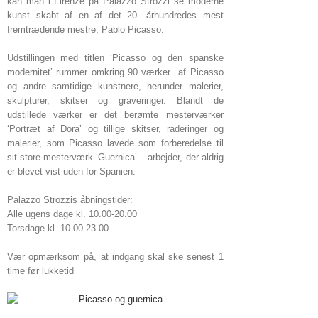
kan man i Firenze på Palazzo Strozzi se moderne
kunst skabt af en af det 20. århundredes mest
fremtrædende mestre, Pablo Picasso.
Udstillingen med titlen ‘Picasso og den spanske
modernitet’ rummer omkring 90 værker af ​​Picasso
og andre samtidige kunstnere, herunder malerier,
skulpturer, skitser og graveringer. Blandt de
udstillede værker er det berømte mesterværker
‘Portræt af Dora’ og tillige skitser, raderinger og
malerier, som Picasso lavede som forberedelse til
sit store mesterværk ‘Guernica’ – arbejder, der aldrig
er blevet vist uden for Spanien.
Palazzo Strozzis åbningstider:
Alle ugens dage kl. 10.00-20.00
Torsdage kl. 10.00-23.00
Vær opmærksom på, at indgang skal ske senest 1
time før lukketid