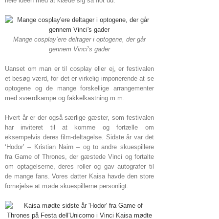
hele ideen med at klæde sig så flot ud.
Mange cosplay’ere deltager i optogene, der går
gennem Vinci’s gader
Uanset om man er til cosplay eller ej, er festivalen
et besøg værd, for det er virkelig imponerende at se
optogene og de mange forskellige arrangementer
med sværdkampe og fakkelkastning m.m.
Hvert år er der også særlige gæster, som festivalen
har inviteret til at komme og fortælle om
eksempelvis deres film-deltagelse. Sidste år var det
‘Hodor’ – Kristian Nairn – og to andre skuespillere
fra Game of Thrones, der gæstede Vinci og fortalte
om optagelserne, deres roller og gav autografer til
de mange fans. Vores datter Kaisa havde den store
fornøjelse at møde skuespillerne personligt.