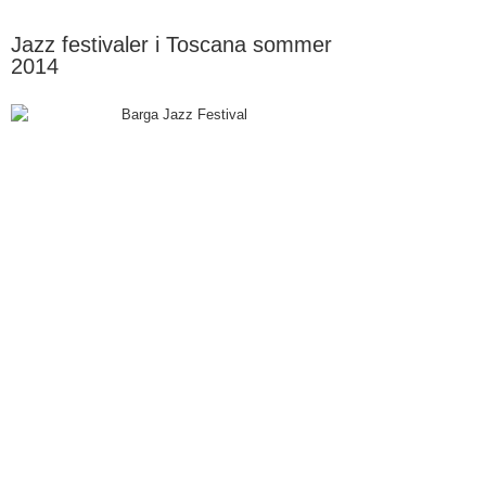
Jazz festivaler i Toscana sommer
2014
Jazz, blues og Toscana er en rigtig god
kombination, og traditionen tro er der mange gode
arrangementer, som er interessante at opleve i
sommerens løb. Her er et par forslag:
Barga Jazz Festival
17.-24. august
Barga i Lucca provinsen – Garfagnana området – se
linket
www.bargajazz.it
Massarosa Jazz Fest
20. juni – 11. juli
Massarosa – Fattoria di Camporomano – se linket
www.massarosajazzfest.it