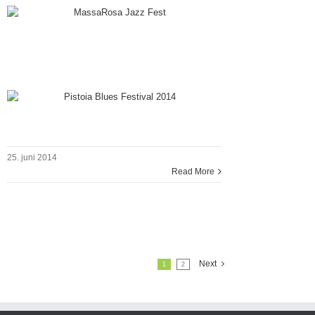
Pistoia Blues
10.-17. juli
Pistoia centrum – se linket
www.pistoiablues.com
God fornøjelse!
25. juni 2014
Read More
Next
1
2