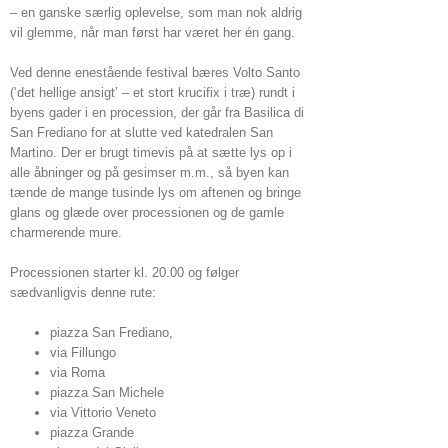
– en ganske særlig oplevelse, som man nok aldrig
vil glemme, når man først har været her én gang.
Ved denne enestående festival bæres Volto Santo
(‘det hellige ansigt’ – et stort krucifix i træ) rundt i
byens gader i en procession, der går fra Basilica di
San Frediano for at slutte ved katedralen San
Martino. Der er brugt timevis på at sætte lys op i
alle åbninger og på gesimser m.m., så byen kan
tænde de mange tusinde lys om aftenen og bringe
glans og glæde over processionen og de gamle
charmerende mure.
Processionen starter kl. 20.00 og følger
sædvanligvis denne rute:
piazza San Frediano,
via Fillungo
via Roma
piazza San Michele
via Vittorio Veneto
piazza Grande