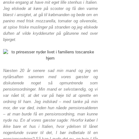
ønske engang at have mit eget lille stenhus i Italien.
Jeg elskede at køre på scooter og få den varme
blæst i ansigtet, at gå til købmanden og bede om en
panino med frisk mozzarella, tomater og olivenolie,
at spise friske muslinger på stranden og jeg elskede
duften af vilde krydderurter på gåturene ned over
bjerget.
Næsten 20 år senere sad min mand og jeg en
nytårsaften sammen med vores gæster og
diskuterede noget så opmuntrende som
pensionsordninger. Min mand er selvstændig, og vi
var nået til, at det var på høje tid at oprette en
ordning til ham. Jeg indskød – med tanke på min
mor, der var død, inden hun nåede pensionsalderen
– at man burde få en pensionsordning, man kunne
nyde nu. En af vores gæster sagde: Hvorfor køber I
ikke bare et hus i Italien, hvor ydelsen til lånet
nogenlunde svarer til det, I bør indbetale til en
pensionsordning? Så kan I nyde det nu, og hvis I får