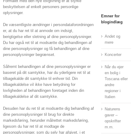
Formålet med den nye lovgivning er at styrke
beskyttelsen af enkelt personers personlige
oplysninger.
Emner for
blogindlæg
De væsentligste ændringer i persondataforordningen
er, at du har ret til at anmode om indsigt,
Andet og
berigtigelse eller sletning af dine personoplysninger.
mere
Du har også ret til at modsætte dig behandlingen af
dine personoplysninger og få behandlingen af dine
personoplysninger begrænset.
Koncerter
Såfremt behandlingen af dine personoplysninger er
Når du ejer
baseret på dit samtykke, har du yderligere ret til at
en bolig i
tilbagekalde dit samtykke til enhver tid. Din
Toscana eller
tilbagekaldelse vil ikke have betydning for
andre
lovligheden af behandlingen foretaget inden din
regioner i
tilbagekaldelse af dit samtykke.
Italien
Desuden har du ret til at modsætte dig behandling af
Naturens
dine personoplysninger til brug for direkte
gaver –
markedsføring, herunder målrettet markedsføring,
opskrifter
ligesom du har ret til at modtage de
m.m.
personoplysninger, som du selv har afgivet, i et