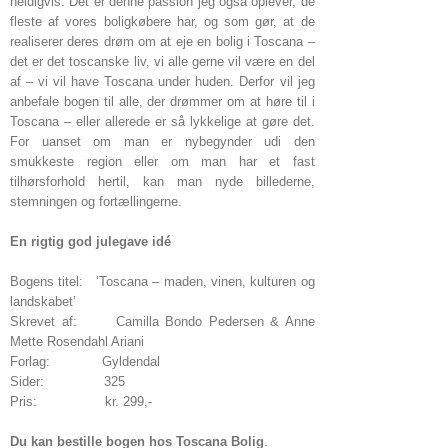
heldigvis. Det er denne passion jeg også oplever, de
fleste af vores boligkøbere har, og som gør, at de
realiserer deres drøm om at eje en bolig i Toscana –
det er det toscanske liv, vi alle gerne vil være en del
af – vi vil have Toscana under huden. Derfor vil jeg
anbefale bogen til alle, der drømmer om at høre til i
Toscana – eller allerede er så lykkelige at gøre det.
For uanset om man er nybegynder udi den
smukkeste region eller om man har et fast
tilhørsforhold hertil, kan man nyde billederne,
stemningen og fortællingerne.
En rigtig god julegave idé
Bogens titel: ’Toscana – maden, vinen, kulturen og
landskabet’
Skrevet af: Camilla Bondo Pedersen & Anne
Mette Rosendahl Ariani
Forlag: Gyldendal
Sider: 325
Pris: kr. 299,-
Du kan bestille bogen hos Toscana Bolig
.