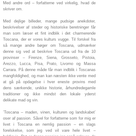
Med andre ord – forfatterne ved virkelig, hvad de
skriver om.
Med dejlige billeder, mange pudsige anekdoter,
beskrivelser af steder og historiske beretninger får
man som læser et fint indblik i det charmerende
Toscana, der er vores kulturs vugge. Til forskel fra
så mange andre bøger om Toscana, udmærker
denne sig ved at beskrive Toscana ud fra de 10
provinser – Firenze, Siena, Grosseto, Pistoia,
Arezzo, Lucca, Pisa, Prato, Livorno og Massa
Carrara. På denne måde får man indblik i Toscanas
mangfoldighed, og man kan næsten ikke vente med
at gå på opdagelse i hver eneste provins med
dens særkende, unikke historie, århundredegamle
traditioner og ikke mindst den lokale yderst
delikate mad og vin.
’Toscana – maden, vinen, kulturen og landskabet’
oser af passion. Såvel for forfatterne som for mig er
livet i Toscana en nemlig passion – en slags
forelskelse, som jeg ved vil vare hele livet –