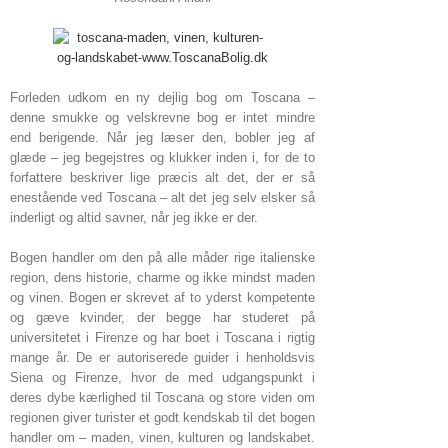
Forleden udkom en ny dejlig bog om Toscana –
denne smukke og velskrevne bog er intet mindre
end berigende. Når jeg læser den, bobler jeg af
glæde – jeg begejstres og klukker inden i, for de to
forfattere beskriver lige præcis alt det, der er så
enestående ved Toscana – alt det jeg selv elsker så
inderligt og altid savner, når jeg ikke er der.
Bogen handler om den på alle måder rige italienske
region, dens historie, charme og ikke mindst maden
og vinen. Bogen er skrevet af to yderst kompetente
og gæve kvinder, der begge har studeret på
universitetet i Firenze og har boet i Toscana i rigtig
mange år. De er autoriserede guider i henholdsvis
Siena og Firenze, hvor de med udgangspunkt i
deres dybe kærlighed til Toscana og store viden om
regionen giver turister et godt kendskab til det bogen
handler om – maden, vinen, kulturen og landskabet.