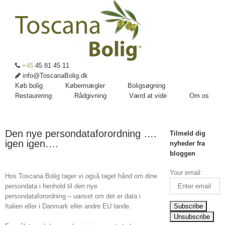
+45
45 81 45 11
info@ToscanaBolig.dk
Køb bolig
Købermægler
Boligsøgning
Restaurering
Rådgivning
Værd at vide
Om os
Den nye persondataforordning ….
Tilmeld dig
igen igen….
nyheder fra
bloggen
Your email:
Hos Toscana Bolig tager vi også taget hånd om dine
persondata i henhold til den nye
persondataforordning – uanset om det er data i
Italien eller i Danmark eller andre EU lande.