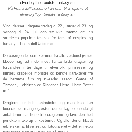
På Festa dell’Unicorno kan man bl.a. opleve et
elver-bryllup i bedste fantasy stil
Vinci danner i dagene fredag d. 22., lørdag d. 23. og
søndag d. 24. juli den smukke ramme om en
særdeles populær festival for fans af cosplay og
fantasy – Festa dell’Unicorno.
De besøgende, som kommer fra alle verdenshjørner,
klæder sig ud i de mest fantasifulde dragter og
forvandles i tre dage til elverfolk, prinsesser og
prinser, drabelige monstre og kendte karakterer fra
de berømte film og tv-serier såsom Game of
Thrones, Hobbitten og Ringenes Herre, Harry Potter
m.fl.
Dragterne er helt fantastiske, og man kan kun
beundre de mange gæster, der er lagt et uendeligt
antal timer i at fremstille dragterne og lave den helt
perfekte make up til kostumet. Og alle, der er klædt
ud, elsker at blive set og fotograferet – det er netop