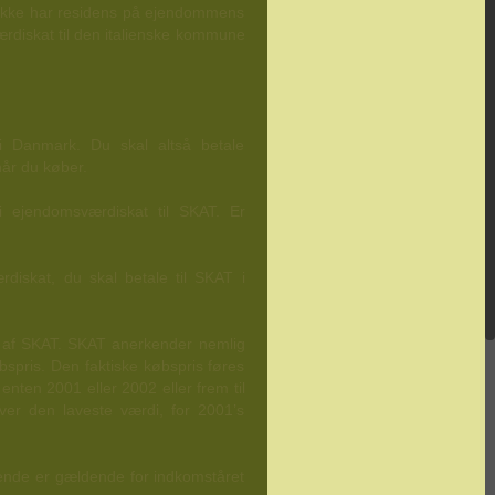
n ikke har residens på ejendommens
ærdiskat til den italienske kommune
i Danmark. Du skal altså betale
når du køber.
i ejendomsværdiskat til SKAT. Er
diskat, du skal betale til SKAT i
t af SKAT. SKAT anerkender nemlig
spris. Den faktiske købspris føres
enten 2001 eller 2002 eller frem til
ver den laveste værdi, for 2001’s
ående er gældende for indkomståret