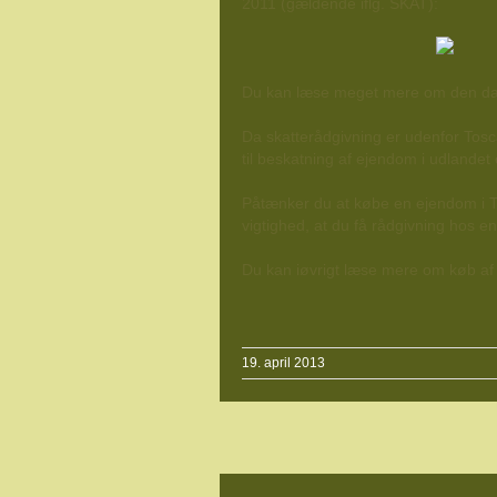
2011 (gældende iflg. SKAT):
Du kan læse meget mere om den da
Da skatterådgivning er udenfor Tosc
til beskatning af ejendom i udlandet 
Påtænker du at købe en ejendom i Tosc
vigtighed, at du få rådgivning hos en 
Du kan iøvrigt læse mere om køb af 
19. april 2013