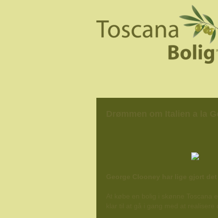
Drømmen om Italien a la 
George Clooney har lige gjort det
At købe en bolig i skønne Toscana e
klar til at gå i gang med at realis