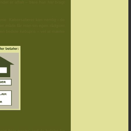
 andet er aftalt – bare han har bragt
amme. Købersalæret kan nemlig i de
På den måde får man sin egen rådgiver
den bedste købspris – vel at mærke
angt flere penge, end de betaler for