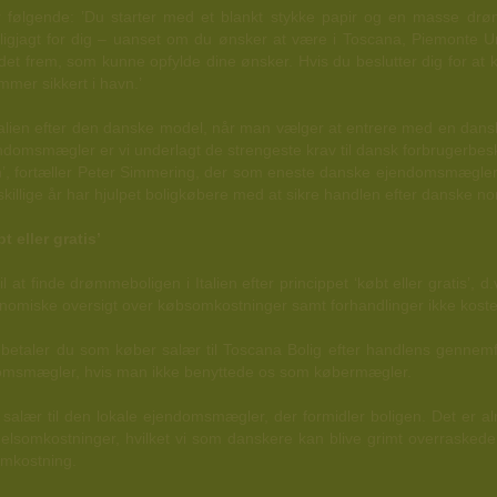
r følgende: ’Du starter med et blankt stykke papir og en masse d
oligjagt for dig – uanset om du ønsker at være i Toscana, Piemonte U
undet frem, som kunne opfylde dine ønsker. Hvis du beslutter dig for at 
mmer sikkert i havn.’
Italien efter den danske model, når man vælger at entrere med en dan
omsmægler er vi underlagt de strengeste krav til dansk forbrugerbes
n’, fortæller Peter Simmering, der som eneste danske ejendomsmægler ha
killige år har hjulpet boligkøbere med at sikre handlen efter danske n
 eller gratis’
 at finde drømmeboligen i Italien efter princippet ‘købt eller gratis’, d
konomiske oversigt over købsomkostninger samt forhandlinger ikke koste
betaler du som køber salær til Toscana Bolig efter handlens gennemfø
endomsmægler, hvis man ikke benyttede os som købermægler.
 salær til den lokale ejendomsmægler, der formidler boligen. Det er al
lsomkostninger, hvilket vi som danskere kan blive grimt overraskede 
omkostning.