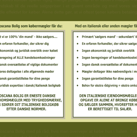
ndskab til de reelle salgspriser i et givent område og med vores v
e effektivt for køber. Alene dette gør, at vi oftest tjener købers betaling
e Toscana Bolig med på råd, hvis man overvejer at købe hus i Italien.