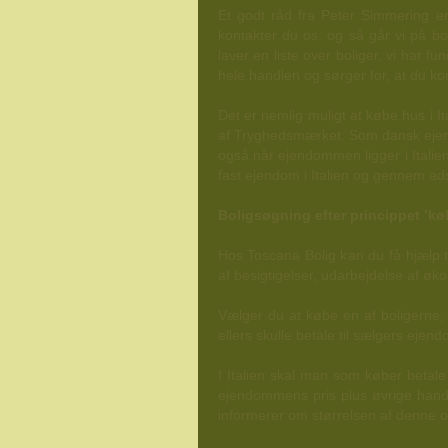
Et godt råd fra Peter Simmering e
kontakter du os, og så går vi på b
laver en liste over boliger, vi har f
hele handlen og sørger for, at du ko
Det er nemlig muligt at købe hus i 
af Tryghedsmærket. Som dansk ejend
også når ejendommen ligger i Italie
fast ejendom i Italien og gennem ads
Boligsøgning efter princippet ’købt
Hos Toscana Bolig kan du få hjælp til
af besigtigelser, udarbejdelse af ø
Vælger du at købe en af boligerne, 
ellers skulle betale til sælgers ej
I Italien skal man som køber betale
ejendommens pris plus øvrige hande
informerer om størrelsen af denne 