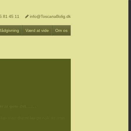
5 81 45 11
info@ToscanaBolig.dk
Rådgivning
Værd at vide
Om os
er at gøre det……..
Og har man drømt længe nok, er man