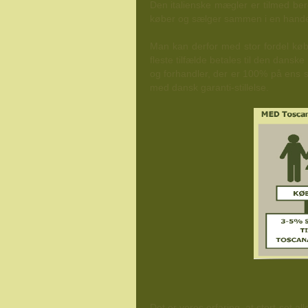
Den italienske mægler er tilmed beret
køber og sælger sammen i en handel.
Man kan derfor med stor fordel køb
fleste tilfælde betales til den dansk
og forhandler, der er 100% på ens 
med dansk garanti-stillelse.
Det er vores erfaring, at stort set 