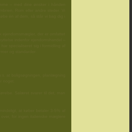
rømme – med dine ønsker i hånden
mbrien, Rom eller andre steder. Vi
købe én af dem, så står vi bag dig i
sk ejendomsmægler, der er omfattet
kyttelse indenfor ejendomshandel –
r specialiseret sig i formidling af
ormer og standarder.
.v.s. at boligsøgningen, planlægning
r noget.
relse. Salæret svarer til det, man
mindeligt, at køber betaler 3-5% af
over, for ingen italienske mæglere