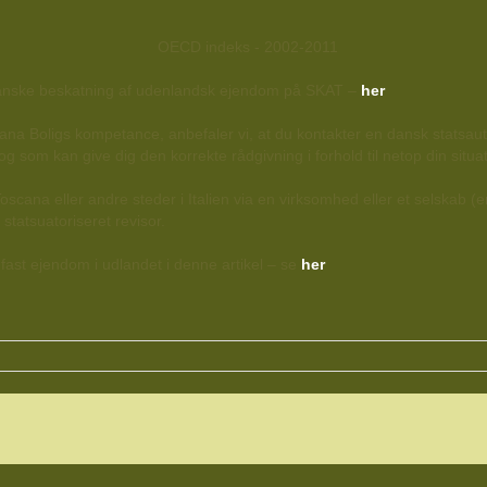
nske beskatning af udenlandsk ejendom på SKAT –
her
ana Boligs kompetance, anbefaler vi, at du kontakter en dansk statsaut
og som kan give dig den korrekte rådgivning i forhold til netop din situat
ana eller andre steder i Italien via en virksomhed eller et selskab (er
statsuatoriseret revisor.
fast ejendom i udlandet i denne artikel – se
her