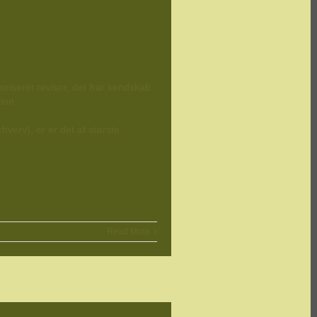
oriseret revisor, der har kendskab
ion.
hverv), er er det af største
Read More