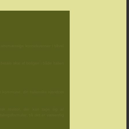
skattemæssige konsekvenser i såvel
tale skat af boligen i både Italien
en kommune, din italienske ejendom
nsk revisor, der kan tage sig af
alingsformular, så det er væsentlig