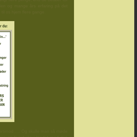
iden og mange års erfaring på det
 til os hjem flere gange.
 Tværtimod….. Og skulle man så møde