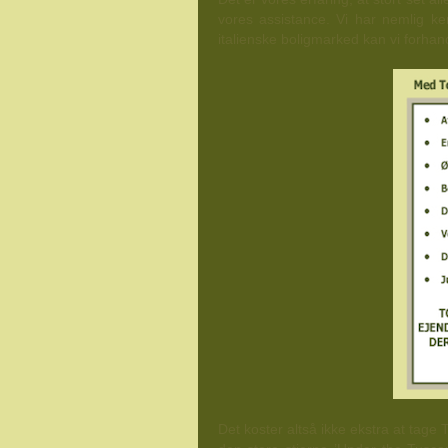
vores assistance. Vi har nemlig ke
italienske boligmarked kan vi forhandl
Det koster altså ikke ekstra at tag