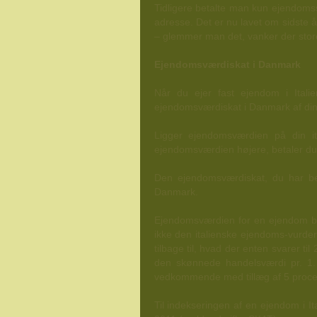
Tidligere betalte man kun ejendomss
adresse. Det er nu lavet om sidste å
– glemmer man det, vanker der stor
Ejendomsværdiskat i Danmark
Når du ejer fast ejendom i Ital
ejendomsværdiskat i Danmark af din 
Ligger ejendomsværdien på din it
ejendomsværdien højere, betaler du 1
Den ejendomsværdiskat, du har beta
Danmark.
Ejendomsværdien for en ejendom bel
ikke den italienske ejendoms-vurder
tilbage til, hvad der enten svarer ti
den skønnede handelsværdi pr. 1. o
vedkommende med tillæg af 5 proce
Til indekseringen af en ejendom i I