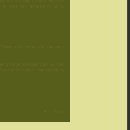
je en feriebolig i landet med den
r at nyde den ypperste kultur og
s i Toscana. Det er hans hus nummer
ang vist et toscansk stenhus, som
 Toscana Bolig, har i kommission og
Read More