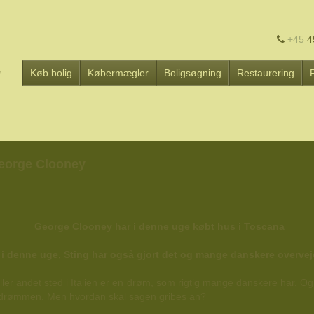
+45
4
Køb bolig
Købermægler
Boligsøgning
Restaurering
George Clooney
 i denne uge, Sting har også gjort det og mange danskere overvej
ller andet sted i Italien er en drøm, som rigtig mange danskere har. 
ere drømmen. Men hvordan skal sagen gribes an?