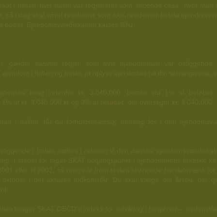
kat i Italien, hvis huset var registreret som ‘seconda casa’, hvor ma
r, så i dag skal såvel residenter som ikke-residenter betale ejendomsv
e bøder. Ejendomsværdiskatten kaldes IMU.
ien, gælder samme regler, som hvis ejendommen var beliggende 
ejendom i Italien og huske at oplyse ejerskabet på din selvangivelse, 
alienske bolig indenfor kr. 3.040.000, betaler du 1% af beløbet 
% af kr. 3.040.000 kr og 3% af beløbet, der overstiger kr. 3.040.000.
lt i Italien, får du forholdsmæssigt nedslag for i den ejendomsvær
iggende i Italien sættes i relation til den danske ejendomsværdiska
ing. I stedet for tager SKAT udgangspunkt i ejendommens faktiske køb
l 2001 eller til 2002, så man når frem til den skønnede handelsværdi for 
ktober i det aktuelle indkomstår. Du skal vælge det årstal, der gi
nt.
talien bruger SKAT OECD’s indeks for udvikling i huspriser – nedenst