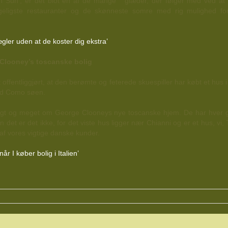
n Sun’, er det blot én af de mange glæder, der følger med ved at e
yggeligste restauranter og de skønneste somre med rig mulighed fo
ler uden at de koster dig ekstra’
 Clooney’s toscanske bolig
 offentliggjørt, at den berømte og feterede skuespiller har købt et hu
ved Como søen.
angt og meget om George Clooneys nye toscanske hjem. De har hver g
et er det ikke, for det viste hus ligger nær Chianni og er et hus, vi,
 af vores vigtige danske kunder.
år I køber bolig i Italien’