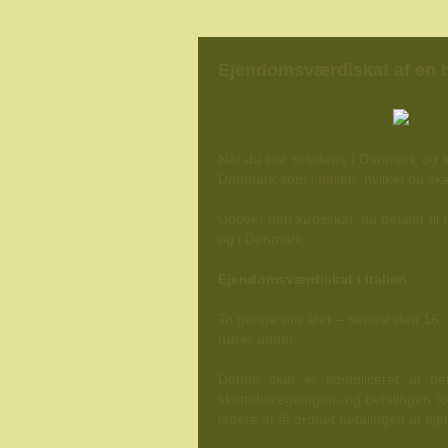
Ejendomsværdiskat af en bo
Når du har residens i Danmark og k
Danmark som i Italien, hvilket du 
Udover den købsskat, du betaler til 
og i Danmark.
Ejendomsværdiskat i Italien
To gange om året – senest den 16. 
hører under.
Denne skat er kompliceret at ber
skatteberegningen- og betalingen for
lettere at få ordnet betalingen af 