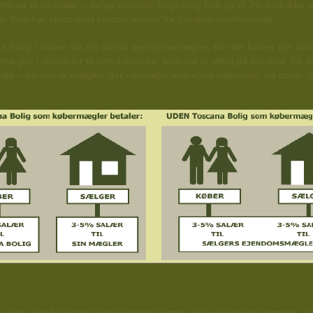
tiget til sit salær – ifølge italiensk lovgivning helt op til 7% hvis ikke
 Han har ellers intet juridisk ansvar for handlen overhovedet.
e bolig i Italien via en dansk ejendomsmægler, for det koster det s
e mægler i stedet for til den italienske, hvis det er aftalt på forhånd. 
side – en dansk mægler, der varetager ens egne interesser og opnår 
alle vores kunder sparer rigtig mange penge, når vi er købers mægler – l