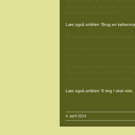
den store stjerne ’Under the Tusca
dejligste vin og olivenolie, de h
enestående seværdigheder.
Læs også artiklen
‘Brug en købermæg
En krølle på historien om George
I begyndelsen af denne uge blev det
2 i Italien – hans andet hus ligger 
De italienske medier har fortalt m
angiveligt skulle være HUSET…. men d
som vi har forhåndsreserveret til en
Læs også artiklen ‘6 ting I skal vide, n
4. april 2014