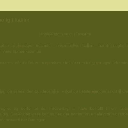
lig i Italien
øber en ejendom i udlandet – eksempelvis i Italien – har det nogle 
skal være opmærksom på.
notaren, når du køber en ejendom, skal du som boligejer også løbende be
juni og senest den 16. december – skal du betale ejendomsskat til d
egne, og derfor er det nødvendigt at have kontakt til en italie
 dig. Der er dog visse kommuner, der har indført en elektronisk indbet
ejendomsværdibeskatningen.