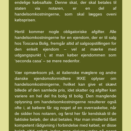
endelige købsaftale. Denne skat, der skal betales til
staten via notaren, er en del af
handelsomkostningerne, som skal lægges oveni
købsprisen.
Hertil kommer nogle obligatoriske afgifter. Alle
handelsomkostningerne for en ejendom, der er til salg
hos Toscana Bolig, fremgår altid af salgsopstillingen for
den enkelt ejendom – vel at mærke med
udgangspunkt i, at man køber ejendommen som
‘seconda casa’ – se mere nedenfor.
Vær opmærksom på, at italienske mæglere og andre
danske ejendomsformidlere IKKE oplyser om
handelsomkostningerne, hvilket kan give et skævt
billede af den samlede pris, idet skatter og afgifter kan
variere en hel del fra bolig til bolig. Den manglende
oplysning om handelsomkostningerne resulterer også
ofte i, at købere får sig noget af en overraskelse, når
de sidder hos notaren, og først her får kendskab til de
faktiske beløb, der skal betales. Har man imidlertid fået
kompetent rådgivning i forbindelse med købet, er disse