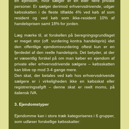
en ejendom, hvor sælger er en eller flere private
personer. Er sælger derimod erhvervsdrivende, udgør
købsskatten i de fleste tilfælde 4% ved køb af som
resident og ved køb som ikke-resident 10% af
handelsprisen samt 18% for jorden.
Læg mærke til, at forskellen på beregningsgrundlaget
er meget stor (off. vurdering kontra handelspris) idet
den offentlige ejendomsvurdering oftest kun er en
fjerdedel af den reelle handelspris. Det betyder, at der
er væsentlig forskel på om man køber en ejendom af
private eller erhvervsdrivende sælgere – købsskatten
kan blive op mod 3-4 gange mere.
Den skat, der betales ved køb hos erhvervsdrivende
sælgere er i virkeligheden ikke en købsskat eller
registreringsafgift – denne skat er reelt moms, på
italiensk IVA.
3. Ejendomstyper
Ejendomme kan i store træk kategoriseres i 6 grupper,
som udløser forskellige købsskatter: