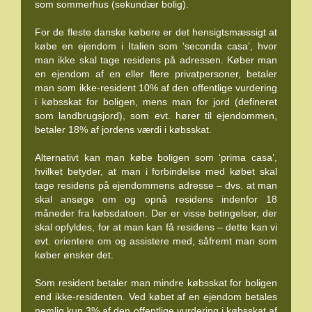
som sommerhus (sekundær bolig).
For de fleste danske købere er det hensigtsmæssigt at
købe en ejendom i Italien som ‘seconda casa’, hvor
man ikke skal tage residens på adressen. Køber man
en ejendom af en eller flere privatpersoner, betaler
man som ikke-resident 10% af den offentlige vurdering
i købsskat for boligen, mens man for jord (defineret
som landbrugsjord), som evt. hører til ejendommen,
betaler 18% af jordens værdi i købsskat.
Alternativt kan man købe boligen som ‘prima casa’,
hvilket betyder, at man i forbindelse med købet skal
tage residens på ejendommens adresse – dvs. at man
skal ansøge om og opnå residens indenfor 18
måneder fra købsdatoen. Der er visse betingelser, der
skal opfyldes, for at man kan få residens – dette kan vi
evt. orientere om og assistere med, såfremt man som
køber ønsker det.
Som resident betaler man mindre købsskat for boligen
end ikke-residenten. Ved købet af en ejendom betales
nemlig kun 3% af den offentlige vurdering i købsskat af