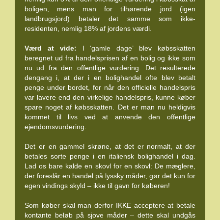
boligen, mens man for tilhørende jord (igen
landbrugsjord) betaler det samme som ikke-
residenten, nemlig 18% af jordens værdi.
Værd at vide:
I ‘gamle dage’ blev købsskatten
beregnet ud fra handelsprisen af en bolig og ikke som
nu ud fra den offentlige vurdering. Det resulterede
dengang i, at der i en bolighandel ofte blev betalt
penge under bordet, for når den officielle handelspris
var lavere end den virkelige handelspris, kunne køber
spare noget af købsskatten. Det er man nu heldigvis
kommet til livs ved at anvende den offentlige
ejendomsvurdering.
Det er en gammel skrøne, at det er normalt, at der
betales sorte penge i en italiensk bolighandel i dag.
Lad os bare kalde en skovl for en skovl: De mæglere,
der foreslår en handel på lyssky måder, gør det kun for
egen vindings skyld – ikke til gavn for køberen!
Som køber skal man derfor IKKE acceptere at betale
kontante beløb på sjove måder – dette skal undgås