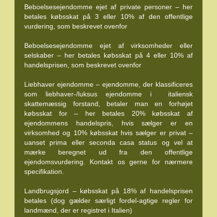
Beboelsesejendomme ejet af private personer – her
betales købsskat på 3 eller 10% af den offentlige
vurdering, som beskrevet ovenfor
Beboelsesejendomme ejet af virksomheder eller
selskaber – her betales købsskat på 4 eller 10% af
handelsprisen, som beskrevet ovenfor
Liebhaver ejendomme – ejendomme, der klassificeres
som liebhaver-/luksus ejendomme i italiensk
skattemæssig forstand, betaler man en forhøjet
købsskat for – her betales 20% købsskat af
ejendommens handelspris, hvis sælger er en
virksomhed og 10% købsskat hvis sælger er privat –
uanset prima eller seconda casa status og vel at
mærke beregnet ud fra den offentlige
ejendomsvurdering. Kontakt os gerne for nærmere
specifikation.
Landbrugsjord – købsskat på 18% af handelsprisen
betales (dog gælder særligt fordel-agtige regler for
landmænd, der er registret i Italien)