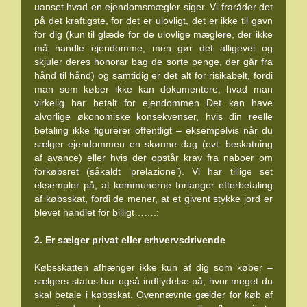
uanset hvad en ejendomsmægler siger. Vi fraråder det
på det kraftigste, for det er ulovligt, det er ikke til gavn
for dig (kun til glæde for de ulovlige mæglere, der ikke
må handle ejendomme, men gør det alligevel og
skjuler deres honorar bag de sorte penge, der går fra
hånd til hånd) og samtidig er det alt for risikabelt, fordi
man som køber ikke kan dokumentere, hvad man
virkelig har betalt for ejendommen Det kan have
alvorlige økonomiske konsekvenser, hvis din reelle
betaling ikke figurerer offentligt – eksempelvis når du
sælger ejendommen en skønne dag (evt. beskatning
af avance) eller hvis der opstår krav fra naboer om
forkøbsret (såkaldt ‘prelazione’). Vi har tillige set
eksempler på, at kommunerne forlanger efterbetaling
af købsskat, fordi de mener, at et givent stykke jord er
blevet handlet for billigt…….:
2. Er sælger privat eller erhvervsdrivende
Købsskatten afhænger ikke kun af dig som køber –
sælgers status har også indflydelse på, hvor meget du
skal betale i købsskat. Ovennævnte gælder for køb af