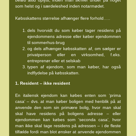
beløb altid oplyst, inden man skriver under på noget
som helst og i særdeleshed inden notarmødet.
Købsskattens størrelse afhænger flere forhold…..
dels hvorvidt du som køber tager residens på
ejendommens adresse eller køber ejendommen
til sommerhus-brug
og dels afhænger købsskatten af, om sælger er
privatperson eller en virksomhed, f.eks.
entreprenør eller et selskab
typen af ejendom, som man køber, har også
indflydelse på købsskatten.
1. Resident – ikke resident
En italiensk ejendom kan købes enten som ‘prima
casa’ – dvs. at man køber boligen med henblik på at
anvende den som sin primære bolig, hvor man skal
skal have residens på boligens adresse – eller
ejendommen kan købes som ‘seconda casa’, hvor
man ikke skal tage residens på adressen – i de fleste
tilfælde fordi man blot ønsker at anvende ejendommen