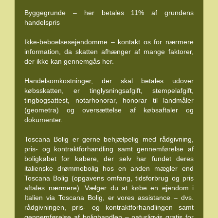
Byggegrunde – her betales 11% af grundens
handelspris
Ikke-beboelsesejendomme – kontakt os for nærmere
information, da skatten afhænger af mange faktorer,
der ikke kan gennemgås her.
Handelsomkostninger, der skal betales udover
købsskatten, er tinglysningsafgift, stempelafgift,
tingbogsattest, notarhonorar, honorar til landmåler
(geometra) og oversættelse af købsaftaler og
dokumenter.
Toscana Bolig er gerne behjælpelig med rådgivning,
pris- og kontraktforhandling samt gennemførelse af
boligkøbet for købere, der selv har fundet deres
italienske drømmebolig hos en anden mægler end
Toscana Bolig (opgavens omfang, tidsforbrug og pris
aftales nærmere). Vælger du at købe en ejendom i
Italien via Toscana Bolig, er vores assistance – dvs.
rådgivningen, pris- og kontraktforhandlingen samt
gennemførelse af bolighandlen – naturligvis gratis for