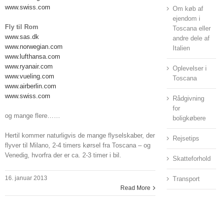
www.swiss.com
Om køb af
ejendom i
Fly til Rom
Toscana eller
www.sas.dk
andre dele af
www.norwegian.com
Italien
www.lufthansa.com
www.ryanair.com
Oplevelser i
www.vueling.com
Toscana
www.airberlin.com
www.swiss.com
Rådgivning
for
og mange flere……
boligkøbere
Hertil kommer naturligvis de mange flyselskaber, der
Rejsetips
flyver til Milano, 2-4 timers kørsel fra Toscana – og
Venedig, hvorfra der er ca. 2-3 timer i bil.
Skatteforhold
16. januar 2013
Transport
Read More