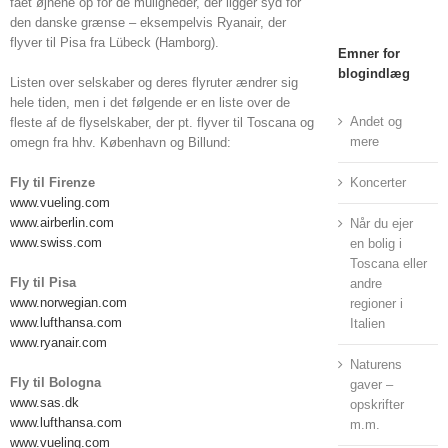
fået øjnene op for de muligheder, der ligger syd for
den danske grænse – eksempelvis Ryanair, der
flyver til Pisa fra Lübeck (Hamborg).
Emner for
blogindlæg
Listen over selskaber og deres flyruter ændrer sig
hele tiden, men i det følgende er en liste over de
Andet og
fleste af de flyselskaber, der pt. flyver til Toscana og
mere
omegn fra hhv. København og Billund:
Fly til Firenze
Koncerter
www.vueling.com
www.airberlin.com
Når du ejer
www.swiss.com
en bolig i
Toscana eller
Fly til Pisa
andre
www.norwegian.com
regioner i
www.lufthansa.com
Italien
www.ryanair.com
Naturens
Fly til Bologna
gaver –
www.sas.dk
opskrifter
www.lufthansa.com
m.m.
www.vueling.com