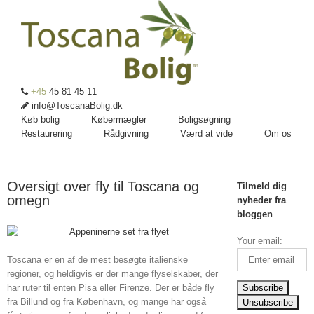
+45
45 81 45 11
info@ToscanaBolig.dk
Køb bolig
Købermægler
Boligsøgning
Restaurering
Rådgivning
Værd at vide
Om os
Oversigt over fly til Toscana og
Tilmeld dig
omegn
nyheder fra
bloggen
Your email:
Toscana er en af de mest besøgte italienske
regioner, og heldigvis er der mange flyselskaber, der
har ruter til enten Pisa eller Firenze. Der er både fly
fra Billund og fra København, og mange har også