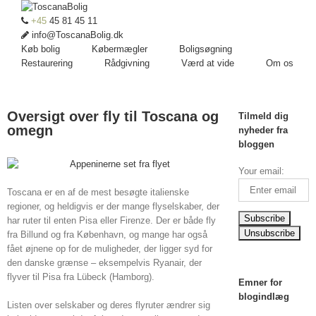
+45
45 81 45 11
info@ToscanaBolig.dk
Køb bolig
Købermægler
Boligsøgning
Restaurering
Rådgivning
Værd at vide
Om os
Oversigt over fly til Toscana og
Tilmeld dig
omegn
nyheder fra
bloggen
Your email:
Toscana er en af de mest besøgte italienske
regioner, og heldigvis er der mange flyselskaber, der
har ruter til enten Pisa eller Firenze. Der er både fly
fra Billund og fra København, og mange har også
fået øjnene op for de muligheder, der ligger syd for
den danske grænse – eksempelvis Ryanair, der
flyver til Pisa fra Lübeck (Hamborg).
Emner for
blogindlæg
Listen over selskaber og deres flyruter ændrer sig