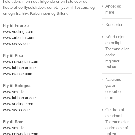
hele tiden, men i det følgende er en liste over de
Andet og
fleste af de flyselskaber, der pt. flyver til Toscana og
mere
omegn fra hhv. København og Billund:
Koncerter
Fly til Firenze
www.vueling.com
Når du ejer
www.airberlin.com
en bolig i
www.swiss.com
Toscana eller
andre
Fly til Pisa
regioner i
www.norwegian.com
Italien
www.lufthansa.com
www.ryanair.com
Naturens
gaver –
Fly til Bologna
opskrifter
www.sas.dk
m.m.
www.lufthansa.com
www.vueling.com
www.swiss.com
Om køb af
ejendom i
Fly til Rom
Toscana eller
www.sas.dk
andre dele af
www.norwegian.com
Italien