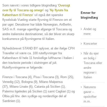
Som nævnt i vores tidligere blogindlæg
‘
Oversigt
over fly til Toscana og omegn
‘
og
‘
Ny flyrute fra
Emner for
København til Firenze
‘
vil også det spanske
blogindlæg
flyselskab Vueling starte flyvning til Firenze om et
par uger. Derudover har både Norwegian, AirBerlin,
Andet og
SAS m.fl. mange ugentlige afgange til Toscana og
mere
andre italienske destinationer, så der bliver en skarp
konkurrence på flyvningerne til Italien.
Koncerter
Nyhedsbrevet STAND BY oplyser, at der ifølge CPH
Traveller vil være ca. 100 ruteflyvninger fra
Når du ejer
København til hele 11 forskellige lufthavne i Italien i
en bolig i
den travleste periode i slutningen af juli.
Toscana eller
Ruteflyvningerne er følgende:
andre
regioner i
Firenze i Toscana (4), Pisa i Toscana (3), Rom (25),
Italien
Venedig (12), Bologna (9), Milano Malpensa
(37), Milano Linate (6), Catania på Sicilien (1),
Naturens
Palermo ligeledes på Sicilien (1) samt Cagliari (1) og
gaver –
Olbia på hhv. den sydlige og nordøstlige del af
opskrifter
Sardinien (1).
m.m.