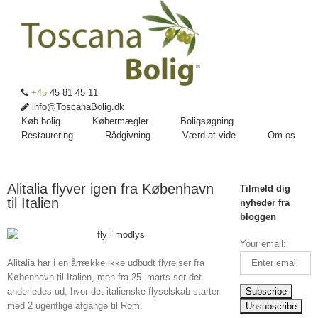
+45
45 81 45 11
info@ToscanaBolig.dk
Køb bolig
Købermægler
Boligsøgning
Restaurering
Rådgivning
Værd at vide
Om os
Alitalia flyver igen fra København
Tilmeld dig
til Italien
nyheder fra
bloggen
Your email:
Alitalia har i en årrække ikke udbudt flyrejser fra
København til Italien, men fra 25. marts ser det
anderledes ud, hvor det italienske flyselskab starter
med 2 ugentlige afgange til Rom.