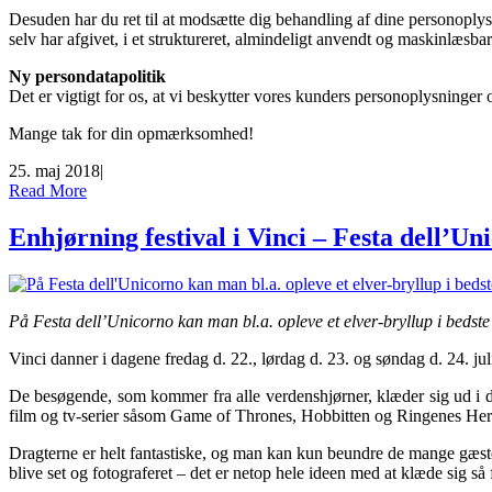
Desuden har du ret til at modsætte dig behandling af dine personoplys
selv har afgivet, i et struktureret, almindeligt anvendt og maskinlæsbar
Ny persondatapolitik
Det er vigtigt for os, at vi beskytter vores kunders personoplysninger
Mange tak for din opmærksomhed!
25. maj 2018
|
Read More
Enhjørning festival i Vinci – Festa dell’Un
På Festa dell’Unicorno kan man bl.a. opleve et elver-bryllup i bedste 
Vinci danner i dagene fredag d. 22., lørdag d. 23. og søndag d. 24. j
De besøgende, som kommer fra alle verdenshjørner, klæder sig ud i de 
film og tv-serier såsom Game of Thrones, Hobbitten og Ringenes Herr
Dragterne er helt fantastiske, og man kan kun beundre de mange gæster, 
blive set og fotograferet – det er netop hele ideen med at klæde sig så 