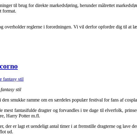
ninger til brug for direkte markedsføring, herunder målrettet markedsfø
t format.
 og overholder reglerne i forordningen. Vi vil derfor opfordre dig til at
icorno
fantasy stil
uli den smukke ramme om en særdeles populær festival for fans af cospla
mest fantasifulde dragter og forvandles i tre dage til elverfolk, prinse
e, Harry Potter m.fl.
der er lagt et uendeligt antal timer i at fremstille dragterne og lave den
flot ud.