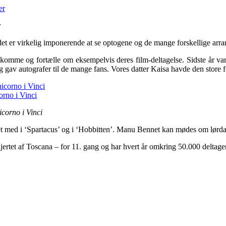
r
for det er virkelig imponerende at se optogene og de mange forskellige
 at komme og fortælle om eksempelvis deres film-deltagelse. Sidste år v
g gav autografer til de mange fans. Vores datter Kaisa havde den store f
corno i Vinci
æret med i ‘Spartacus’ og i ‘Hobbitten’. Manu Bennet kan mødes om lørd
jertet af Toscana – for 11. gang og har hvert år omkring 50.000 deltage