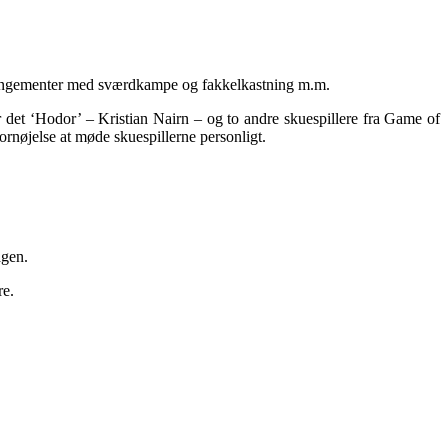
 arrangementer med sværdkampe og fakkelkastning m.m.
ar det ‘Hodor’ – Kristian Nairn – og to andre skuespillere fra Game of
ornøjelse at møde skuespillerne personligt.
agen.
re.