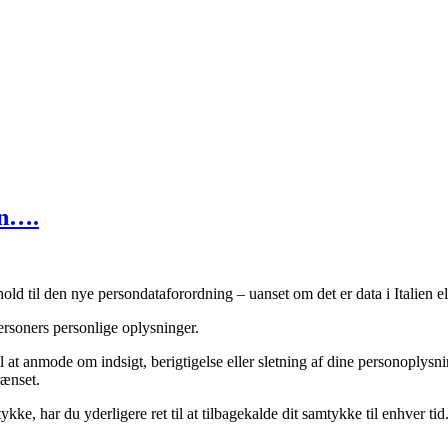
en….
ld til den nye persondataforordning – uanset om det er data i Italien e
ersoners personlige oplysninger.
l at anmode om indsigt, berigtigelse eller sletning af dine personoplysn
rænset.
ke, har du yderligere ret til at tilbagekalde dit samtykke til enhver tid