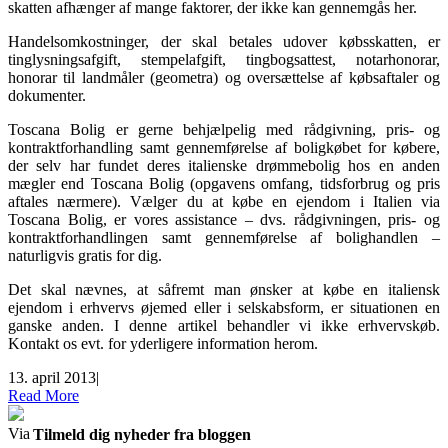
skatten afhænger af mange faktorer, der ikke kan gennemgås her.
Handelsomkostninger, der skal betales udover købsskatten, er
tinglysningsafgift, stempelafgift, tingbogsattest, notarhonorar,
honorar til landmåler (geometra) og oversættelse af købsaftaler og
dokumenter.
Toscana Bolig er gerne behjælpelig med rådgivning, pris- og
kontraktforhandling samt gennemførelse af boligkøbet for købere,
der selv har fundet deres italienske drømmebolig hos en anden
mægler end Toscana Bolig (opgavens omfang, tidsforbrug og pris
aftales nærmere). Vælger du at købe en ejendom i Italien via
Toscana Bolig, er vores assistance – dvs. rådgivningen, pris- og
kontraktforhandlingen samt gennemførelse af bolighandlen –
naturligvis gratis for dig.
Det skal nævnes, at såfremt man ønsker at købe en italiensk
ejendom i erhvervs øjemed eller i selskabsform, er situationen en
ganske anden. I denne artikel behandler vi ikke erhvervskøb.
Kontakt os evt. for yderligere information herom.
13. april 2013
|
Read More
Via
Tilmeld dig nyheder fra bloggen