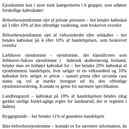
Ejendomme kan i store træk kategoriseres i 6 grupper, som udløser
forskellige købsskatter:
Beboelsesejendomme ejet af private personer – her betales købsskat
på 3 eller 10% af den offentlige vurdering, som beskrevet ovenfor
Beboelsesejendomme ejet af virksomheder eller selskaber – her
betales købsskat på 4 eller 10% af handelsprisen, som beskrevet
ovenfor
Liebhaver ejendomme – ejendomme, der klassificeres som
liebhaver-/luksus ejendomme i italiensk skattemæssig forstand,
betaler man en forhøjet købsskat for – her betales 20% købsskat af
ejendommens handelspris, hvis sælger er en virksomhed og 10%
købsskat hvis sælger er privat – uanset prima eller seconda casa
status og vel at mærke beregnet ud fra den offentlige
ejendomsvurdering. Kontakt os gerne for nærmere specifikation.
Landbrugsjord – købsskat på 18% af handelsprisen betales (dog
gælder særligt fordel-agtige regler for landmænd, der er registret i
Italien)
Byggegrunde – her betales 11% af grundens handelspris
Ikke-beboelsesejendomme – kontakt os for nærmere information, da