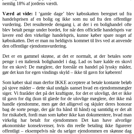
nemlig 18% af jordens værdi.
Værd at vide:
I ‘gamle dage’ blev købsskatten beregnet ud fra
handelsprisen af en bolig og ikke som nu ud fra den offentlige
vurdering. Det resulterede dengang i, at der i en bolighandel ofte
blev betalt penge under bordet, for når den officielle handelspris var
lavere end den virkelige handelspris, kunne køber spare noget af
købsskatten. Det er man nu heldigvis kommet til livs ved at anvende
den offentlige ejendomsvurdering.
Det er en gammel skrøne, at det er normalt, at der betales sorte
penge i en italiensk bolighandel i dag. Lad os bare kalde en skovl
for en skovl: De mæglere, der foreslår en handel på lyssky måder,
gør det kun for egen vindings skyld – ikke til gavn for køberen!
Som køber skal man derfor IKKE acceptere at betale kontante beløb
på sjove måder – dette skal undgås uanset hvad en ejendomsmægler
siger. Vi fraråder det på det kraftigste, for det er ulovligt, det er ikke
til gavn for dig (kun til glæde for de ulovlige mæglere, der ikke må
handle ejendomme, men gør det alligevel og skjuler deres honorar
bag de sorte penge, der går fra hånd til hånd) og samtidig er det alt
for risikabelt, fordi man som køber ikke kan dokumentere, hvad man
virkelig har betalt for ejendommen Det kan have alvorlige
økonomiske konsekvenser, hvis din reelle betaling ikke figurerer
offentligt – eksempelvis når du sælger ejendommen en skønne dag