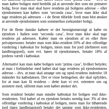
man køber boligen med henblik på at anvende den som sin primære
bolig, hvor man skal skal have residens på boligens adresse – eller
ejendommen kan købes som ‘seconda casa’, hvor man ikke skal
tage residens på adressen – i de fleste tilfælde fordi man blot ønsker
at anvende ejendommen som sommerhus (sekundær bolig).
For de fleste danske købere er det hensigtsmæssigt at købe en
ejendom i Italien som ‘seconda casa’, hvor man ikke skal tage
residens på adressen. Køber man en ejendom af en eller flere
privatpersoner, betaler man som ikke-resident 10% af den offentlige
vurdering i købsskat for boligen, mens man for jord (defineret som
landbrugsjord), som evt. hører til ejendommen, betaler 18% af
jordens værdi i købsskat.
Alternativt kan man købe boligen som ‘prima casa’, hvilket betyder,
at man i forbindelse med købet skal tage residens på ejendommens
adresse – dvs. at man skal ansøge om og opnå residens indenfor 18
måneder fra købsdatoen. Der er visse betingelser, der skal opfyldes,
for at man kan få residens – dette kan vi evt. orientere om og
assistere med, såfremt man som køber ønsker det.
Som resident betaler man mindre købsskat for boligen end ikke-
residenten. Ved købet af en ejendom betales nemlig kun 3% af den
offentlige vurdering i købsskat af boligen, mens man for tilhørende
jord (igen landbrugsjord) betaler det samme som ikke-residenten,