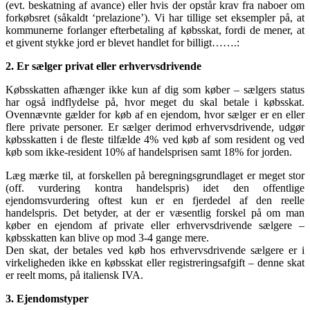
(evt. beskatning af avance) eller hvis der opstår krav fra naboer om
forkøbsret (såkaldt ‘prelazione’). Vi har tillige set eksempler på, at
kommunerne forlanger efterbetaling af købsskat, fordi de mener, at
et givent stykke jord er blevet handlet for billigt…….:
2. Er sælger privat eller erhvervsdrivende
Købsskatten afhænger ikke kun af dig som køber – sælgers status
har også indflydelse på, hvor meget du skal betale i købsskat.
Ovennævnte gælder for køb af en ejendom, hvor sælger er en eller
flere private personer. Er sælger derimod erhvervsdrivende, udgør
købsskatten i de fleste tilfælde 4% ved køb af som resident og ved
køb som ikke-resident 10% af handelsprisen samt 18% for jorden.
Læg mærke til, at forskellen på beregningsgrundlaget er meget stor
(off. vurdering kontra handelspris) idet den offentlige
ejendomsvurdering oftest kun er en fjerdedel af den reelle
handelspris. Det betyder, at der er væsentlig forskel på om man
køber en ejendom af private eller erhvervsdrivende sælgere –
købsskatten kan blive op mod 3-4 gange mere.
Den skat, der betales ved køb hos erhvervsdrivende sælgere er i
virkeligheden ikke en købsskat eller registreringsafgift – denne skat
er reelt moms, på italiensk IVA.
3. Ejendomstyper