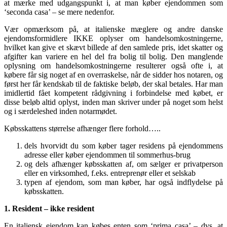
at mærke med udgangspunkt i, at man køber ejendommen som
‘seconda casa’ – se mere nedenfor.
Vær opmærksom på, at italienske mæglere og andre danske
ejendomsformidlere IKKE oplyser om handelsomkostningerne,
hvilket kan give et skævt billede af den samlede pris, idet skatter og
afgifter kan variere en hel del fra bolig til bolig. Den manglende
oplysning om handelsomkostningerne resulterer også ofte i, at
købere får sig noget af en overraskelse, når de sidder hos notaren, og
først her får kendskab til de faktiske beløb, der skal betales. Har man
imidlertid fået kompetent rådgivning i forbindelse med købet, er
disse beløb altid oplyst, inden man skriver under på noget som helst
og i særdeleshed inden notarmødet.
Købsskattens størrelse afhænger flere forhold…..
dels hvorvidt du som køber tager residens på ejendommens
adresse eller køber ejendommen til sommerhus-brug
og dels afhænger købsskatten af, om sælger er privatperson
eller en virksomhed, f.eks. entreprenør eller et selskab
typen af ejendom, som man køber, har også indflydelse på
købsskatten.
1. Resident – ikke resident
En italiensk ejendom kan købes enten som ‘prima casa’ – dvs. at