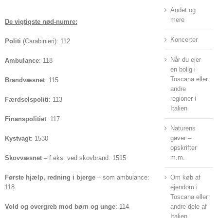
Andet og
mere
De vigtigste nød-numre:
Koncerter
Politi
(Carabinieri): 112
Når du ejer
Ambulance
: 118
en bolig i
Toscana eller
Brandvæsnet
: 115
andre
regioner i
Færdselspoliti:
113
Italien
Finanspolitiet
: 117
Naturens
gaver –
Kystvagt
: 1530
opskrifter
m.m.
Skovvæsnet
– f.eks. ved skovbrand: 1515
Første hjælp, redning i bjerge
– som ambulance:
Om køb af
118
ejendom i
Toscana eller
Vold og overgreb mod børn og unge
: 114
andre dele af
Italien