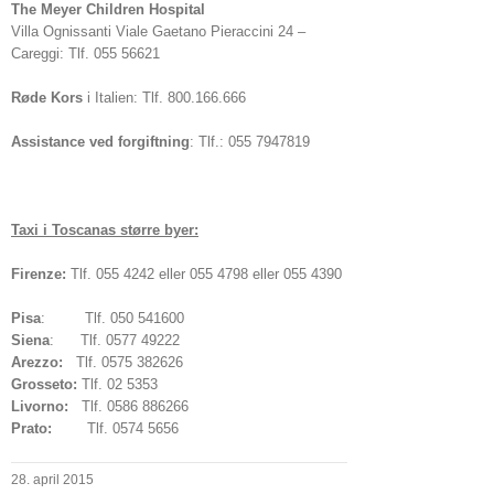
The Meyer Children Hospital
Villa Ognissanti Viale Gaetano Pieraccini 24 –
Careggi: Tlf. 055 56621
Røde Kors
i Italien: Tlf. 800.166.666
Assistance ved forgiftning
: Tlf.: 055 7947819
Taxi i Toscanas større byer:
Firenze:
Tlf. 055 4242 eller 055 4798 eller 055 4390
Pisa
: Tlf. 050 541600
Siena
: Tlf. 0577 49222
Arezzo:
Tlf. 0575 382626
Grosseto:
Tlf. 02 5353
Livorno:
Tlf. 0586 886266
Prato:
Tlf. 0574 5656
28. april 2015