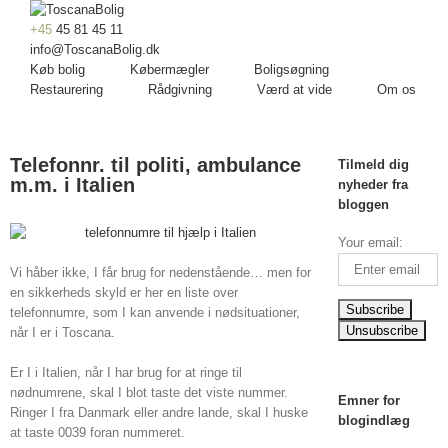
+45
45 81 45 11
info@ToscanaBolig.dk
Køb bolig
Købermægler
Boligsøgning
Restaurering
Rådgivning
Værd at vide
Om os
Telefonnr. til politi, ambulance
Tilmeld dig
m.m. i Italien
nyheder fra
bloggen
Your email:
Vi håber ikke, I får brug for nedenstående… men for
en sikkerheds skyld er her en liste over
telefonnumre, som I kan anvende i nødsituationer,
når I er i Toscana.
Er I i Italien, når I har brug for at ringe til
nødnumrene, skal I blot taste det viste nummer.
Emner for
Ringer I fra Danmark eller andre lande, skal I huske
blogindlæg
at taste 0039 foran nummeret.