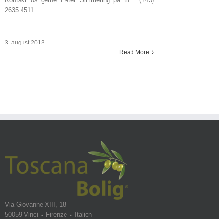
Kontakt os gerne Peter Simmering på tlf. (+45)
2635 4511
3. august 2013
Read More
Via Giovanne XIII, 18
50059 Vinci ⬩ Firenze ⬩ Italien