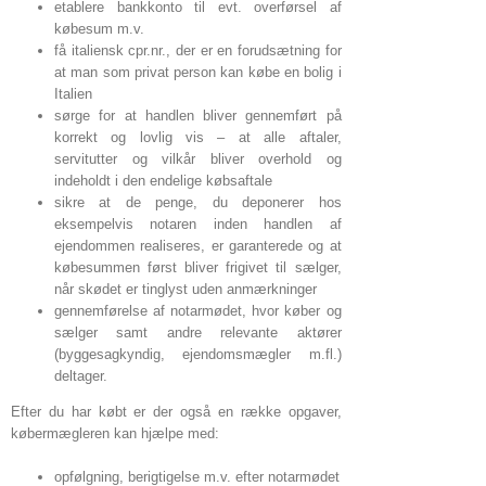
etablere bankkonto til evt. overførsel af
købesum m.v.
få italiensk cpr.nr., der er en forudsætning for
at man som privat person kan købe en bolig i
Italien
sørge for at handlen bliver gennemført på
korrekt og lovlig vis – at alle aftaler,
servitutter og vilkår bliver overhold og
indeholdt i den endelige købsaftale
sikre at de penge, du deponerer hos
eksempelvis notaren inden handlen af
ejendommen realiseres, er garanterede og at
købesummen først bliver frigivet til sælger,
når skødet er tinglyst uden anmærkninger
gennemførelse af notarmødet, hvor køber og
sælger samt andre relevante aktører
(byggesagkyndig, ejendomsmægler m.fl.)
deltager.
Efter du har købt er der også en række opgaver,
købermægleren kan hjælpe med:
opfølgning, berigtigelse m.v. efter notarmødet