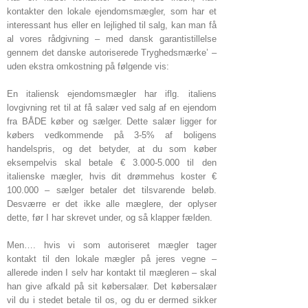
kontakter den lokale ejendomsmægler, som har et
interessant hus eller en lejlighed til salg, kan man få
al vores rådgivning – med dansk garantistillelse
gennem det danske autoriserede Tryghedsmærke’ –
uden ekstra omkostning på følgende vis:
En italiensk ejendomsmægler har iflg. italiens
lovgivning ret til at få salær ved salg af en ejendom
fra BÅDE køber og sælger. Dette salær ligger for
købers vedkommende på 3-5% af boligens
handelspris, og det betyder, at du som køber
eksempelvis skal betale € 3.000-5.000 til den
italienske mægler, hvis dit drømmehus koster €
100.000 – sælger betaler det tilsvarende beløb.
Desværre er det ikke alle mæglere, der oplyser
dette, før I har skrevet under, og så klapper fælden.
Men…. hvis vi som autoriseret mægler tager
kontakt til den lokale mægler på jeres vegne –
allerede inden I selv har kontakt til mægleren – skal
han give afkald på sit købersalær. Det købersalær
vil du i stedet betale til os, og du er dermed sikker