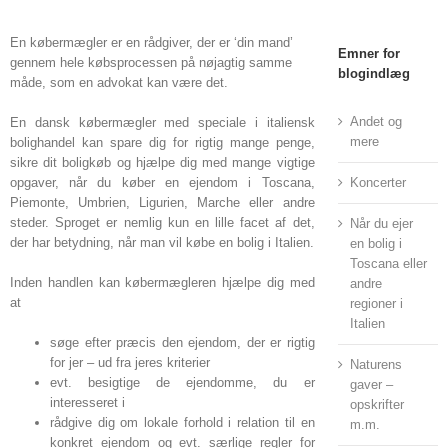
En købermægler er en rådgiver, der er ‘din mand’
Emner for
gennem hele købsprocessen på nøjagtig samme
blogindlæg
måde, som en advokat kan være det.
Andet og
En dansk købermægler med speciale i italiensk
mere
bolighandel kan spare dig for rigtig mange penge,
sikre dit boligkøb og hjælpe dig med mange vigtige
opgaver, når du køber en ejendom i Toscana,
Koncerter
Piemonte, Umbrien, Ligurien, Marche eller andre
steder. Sproget er nemlig kun en lille facet af det,
Når du ejer
der har betydning, når man vil købe en bolig i Italien.
en bolig i
Toscana eller
Inden handlen kan købermægleren hjælpe dig med
andre
at
regioner i
Italien
søge efter præcis den ejendom, der er rigtig
for jer – ud fra jeres kriterier
Naturens
evt. besigtige de ejendomme, du er
gaver –
interesseret i
opskrifter
rådgive dig om lokale forhold i relation til en
m.m.
konkret ejendom og evt. særlige regler for