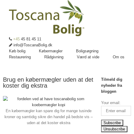
+45
45 81 45 11
info@ToscanaBolig.dk
Køb bolig
Købermægler
Boligsøgning
Restaurering
Rådgivning
Værd at vide
Om os
Brug en købermægler uden at det
Tilmeld dig
koster dig ekstra
nyheder fra
bloggen
Your email:
En købermægler kan spare dig for mange tusinde
kroner og samtidig sikre din handel på bedste vis –
uden at det koster ekstra