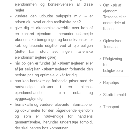
ejendommen og konsekvensen af disse
Om køb af
regler
ejendom i
vurdere den udbudte salgspris m.v. – er
Toscana eller
prisen ok, hvad er den realistiske pris?
andre dele af
give dig et økonomisk overblik over køb af
Italien
en konkret ejendom – herunder udarbejde
økonomiske beregninger og konsekvenser for
Oplevelser i
køb og løbende udgifter ved at eje boligen
Toscana
(dette kan stort set ingen italienske
ejendomsmæglere gøre)
Rådgivning
når boligen er fundet (af købermægleren eller
for
af jer selv) kan købermægleren forhandle den
boligkøbere
bedste pris og optimale vilkår for dig
han kan kontakte og forhandle priser med de
Rejsetips
nødvendige aktører i en italiensk
ejendomshandel – bl.a. notar og
Skatteforhold
byggesagkyndig
fremskaffe og vurdere relevante informationer
Transport
og dokumenter for den pågældende ejendom
og som er nødvendige for handlens
gennemførelse, herunder undersøge forhold,
der skal hentes hos kommunen