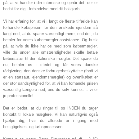
på, at vi handler i din interesse og opnår det, der er
bedst for dig i forbindelse med dit boligkøb.
Vi har erfaring for, at vi i langt de fleste tilfælde kan
forhandle købsprisen for den ønskede ejendom så
langt ned, at du sparer væsentligt mere, end det, du
betaler for vores købermægler-assistance. Og husk
på, at hvis du ikke har os med som købermægler,
ville du under alle omstændigheder skulle betale
købersalær til den italienske mægler. Det sparer du
nu, betaler os i stedet og får vores danske
rådgivning, den danske forbrugerbeskyttelse (fordi vi
er en statsaut. ejendomsmægler) og ovenikøbet er
der stor sandsynlighed for, at vi kan forhandle prisen
væsentlig længere ned, end du selv kunne….. vi er
jo professionelle!
Det er bedst, at du ringer til os INDEN du tager
kontakt til lokale mæglere. Vi kan naturligvis også
hjælpe dig, hvis du allerede er i gang med
besigtigelses- og købsprocessen.