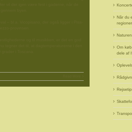
Her vil der igen være fest i gaderne, når de
Koncert
g gennem byen.
Når du e
al – bl.a. Vicopisano, der også ligger i Pisa-
regioner 
rezzo-provinsen.
Naturen
stlighederne og til musikken, er det en god
 nu tegner det til, at dagtemperaturerne i den
Om køb 
 grader i Toscana.
dele af I
Oplevel
Read More
Rådgivn
Rejsetip
Skattefo
Transpo