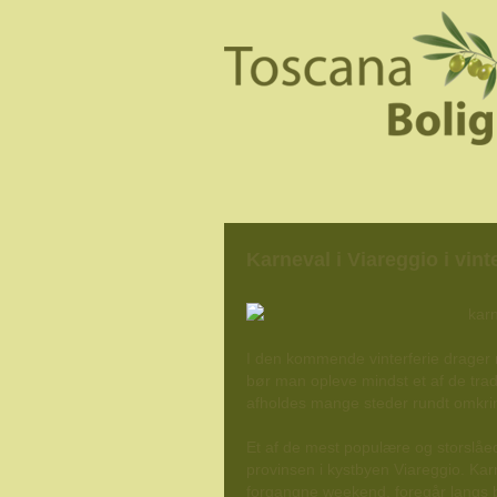
Karneval i Viareggio i vint
I den kommende vinterferie drager m
bør man opleve mindst et af de trad
afholdes mange steder rundt omkri
Et af de mest populære og storslåe
provinsen i kystbyen Viareggio. Karn
forgangne weekend, foregår langs 