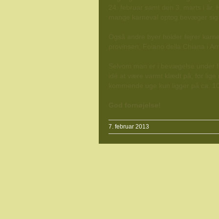
24. februar samt den 3. marts i år. 
mange karneval optog bevæger si
Også andre byer holder fejrer karnev
provinsen, Foiano della Chiana i Ar
Selvom man er i bevægelse under fe
idé at være varmt klædt på, for lige
kommende uge kun ligger på ca. 10
God fornøjelse!
7. februar 2013