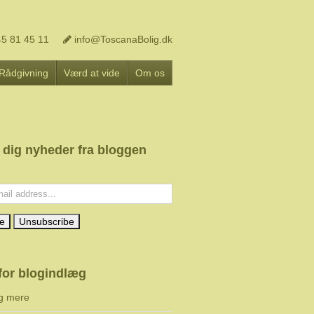
5 81 45 11
info@ToscanaBolig.dk
Rådgivning
Værd at vide
Om os
 dig nyheder fra bloggen
l:
for blogindlæg
g mere