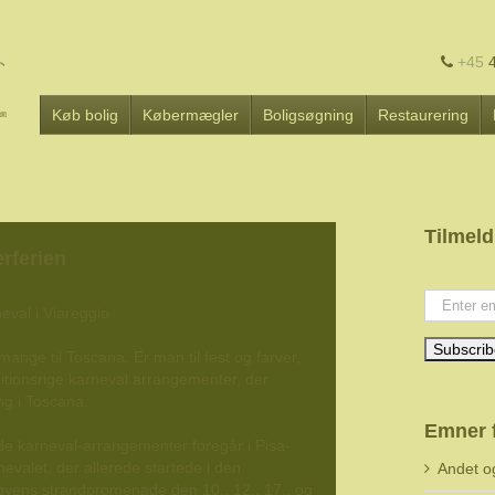
+45
4
Køb bolig
Købermægler
Boligsøgning
Restaurering
Tilmeld
erferien
Your emai
ange til Toscana. Er man til fest og farver,
itionsrige karneval arrangementer, der
ng i Toscana.
Emner 
de karneval-arrangementer foregår i Pisa-
evalet, der allerede startede i den
Andet o
byens strandpromenade den 10., 12., 17., og