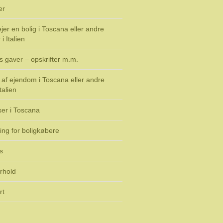
er
jer en bolig i Toscana eller andre
i Italien
s gaver – opskrifter m.m.
af ejendom i Toscana eller andre
talien
ser i Toscana
ing for boligkøbere
s
rhold
rt