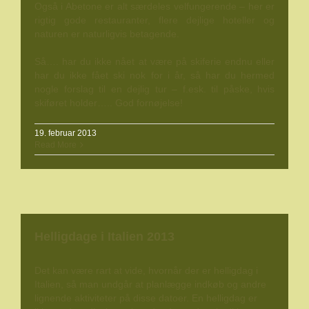
Også i Abetone er alt særdeles velfungerende – her er
rigtig gode restauranter, flere dejlige hoteller og
naturen er naturligvis betagende.
Så…. har du ikke nået at være på skiferie endnu eller
har du ikke fået ski nok for i år, så har du hermed
nogle forslag til en dejlig tur – f.esk. til påske, hvis
skiføret holder….. God fornøjelse!
19. februar 2013
Read More
Helligdage i Italien 2013
Det kan være rart at vide, hvornår der er helligdag i
Italien, så man undgår at planlægge indkøb og andre
lignende aktiviteter på disse datoer. En helligdag er