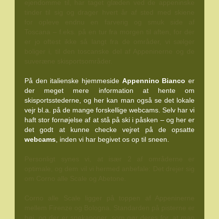
ejendomme til, har taget glæden ved de appeninske
tinder til sig og drager hvert år af sted med skiene
for opleve endnu en farverig og smuk side af
Toscana – f.eks. på en tur fra morgen til aften, for der
er jo oftest ikke så langt fra de områder, vi sælger
boliger i, til den toscanske del af Appeninerne og de
suveræne skisportsområder.
På den italienske hjemmeside
Appennino Bianco
er
der meget mere information at hente om
skisportsstederne, og her kan man også se det lokale
vejr bl.a. på de mange forskellige webcams. Selv har vi
haft stor fornøjelse af at stå på ski i påsken – og her er
det godt at kunne checke vejret på de opsatte
webcams
, inden vi har begivet os op til sneen.
Personligt synes vi, at især 2 af områderne er
optimale, og dem vil vi hermed anbefale: Det drejer sig
om Corno alle Scale og Abetone.
Corno alle Scale ligger på toppen af Appeninerne
mellem Firenze og Bologna. Standarden på pisterne er
høj, og der er snekanoner, som gør deres for, at man