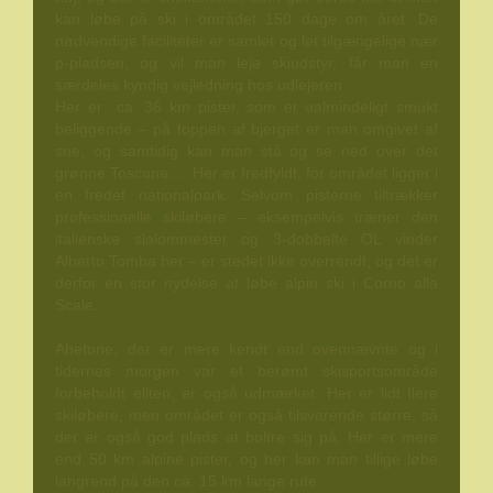
kan løbe på ski i området 150 dage om året. De
nødvendige faciliteter er samlet og let tilgængelige nær
p-pladsen, og vil man leje skiudstyr, får man en
særdeles kyndig vejledning hos udlejeren.
Her er ca. 36 km pister, som er ualmindeligt smukt
beliggende – på toppen af bjerget er man omgivet af
sne, og samtidig kan man stå og se ned over det
grønne Toscana…. Her er fredfyldt, for området ligger i
en fredet nationalpark. Selvom pisterne tiltrækker
professionelle skiløbere – eksempelvis træner den
italienske slalommester og 3-dobbelte OL vinder
Alberto Tomba her – er stedet ikke overrendt, og det er
derfor en stor nydelse at løbe alpin ski i Corno alla
Scale.
Abetone, der er mere kendt end ovennævnte og i
tidernes morgen var et berømt skisportsområde
forbeholdt eliten, er også udmærket. Her er lidt flere
skiløbere, men området er også tilsvarende større, så
der er også god plads at boltre sig på. Her er mere
end 50 km alpine pister, og her kan man tillige løbe
langrend på den ca. 15 km lange rute.