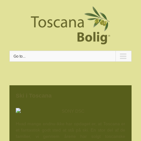
Go to...
Ski i Toscana
Hvad mange endnu ikke har opdaget er, at Toscana er
et fantastisk godt sted at stå på ski. En stor del af de
familier, vi gennem årene har solgt toscanske