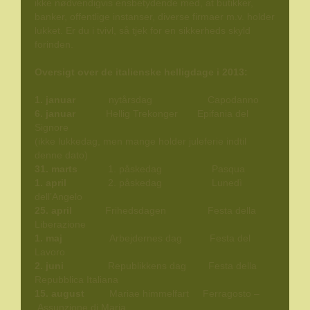
ikke nødvendigvis ensbetydende med, at butikker,
banker, offentlige instanser, diverse firmaer m.v. holder
lukket. Er du i tvivl, så tjek for en sikkerheds skyld
forinden.
Oversigt over de italienske helligdage i 2013:
1. januar
nytårsdag Capodanno
6. januar
Hellig Trekonger Epifania del
Signore
(ikke lukkedag, men mange holder juleferie indtil
denne dato)
31. marts
1. påskedag Pasqua
1. april
2. påskedag Lunedì
dell’Angelo
25. april
Frihedsdagen Festa della
Liberazione
1. maj
Arbejdernes dag Festa del
Lavoro
2. juni
Republikkens dag Festa della
Repubblica Italiana
15. august
Mariae himmelfart Ferragosto –
Assunzione di Maria