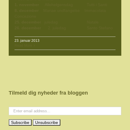
1. november
Allehelgensdag
Tutti i Santi
8. december
Mariae undfangelse Immacolata
Concezione
25. december
juledag Natale
26. december
2. juledag Santo Stefano
23. januar 2013
Read More
Tilmeld dig nyheder fra bloggen
Your email: