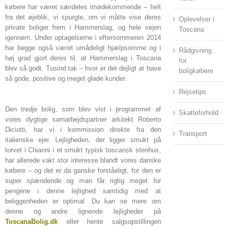
købere har været særdeles imødekommende – helt
fra det øjeblik, vi spurgte, om vi måtte vise deres
Oplevelser i
private boliger frem i Hammerslag, og hele vejen
Toscana
igennem. Under optagelserne i eftersommeren 2014
har begge også været umådeligt hjælpsomme og i
Rådgivning
høj grad gjort deres til, at Hammerslag i Toscana
for
blev så godt. Tusind tak – hvor er det dejligt at have
boligkøbere
så gode, positive og meget glade kunder.
Rejsetips
Den tredje bolig, som blev vist i programmet af
Skatteforhold
vores dygtige samarbejdspartner arkitekt Roberto
Diciotti, har vi i kommission direkte fra den
Transport
italienske ejer. Lejligheden, der ligger smukt på
torvet i Chianni i et smukt typisk toscansk stenhus,
har allerede vakt stor interesse blandt vores danske
købere – og det er da ganske forståeligt, for den er
super spændende og man får rigtig meget for
pengene i denne lejlighed samtidig med at
beliggenheden er optimal. Du kan se mere om
denne og andre lignende lejligheder på
ToscanaBolig.dk
eller hente salgsopstillingen