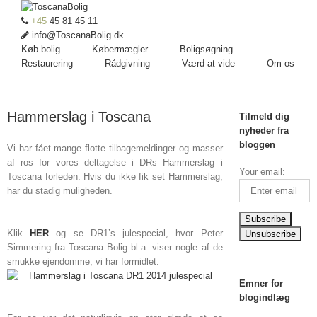
+45
45 81 45 11
info@ToscanaBolig.dk
Køb bolig
Købermægler
Boligsøgning
Restaurering
Rådgivning
Værd at vide
Om os
Hammerslag i Toscana
Tilmeld dig
nyheder fra
bloggen
Vi har fået mange flotte tilbagemeldinger og masser
af ros for vores deltagelse i DRs Hammerslag i
Your email:
Toscana forleden. Hvis du ikke fik set Hammerslag,
har du stadig muligheden.
Klik
HER
og se DR1’s julespecial, hvor Peter
Simmering fra Toscana Bolig bl.a. viser nogle af de
smukke ejendomme, vi har formidlet.
Emner for
blogindlæg