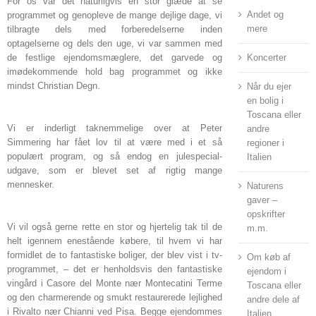
For os var det naturligvis en stor glæde at se
Andet og
programmet og genopleve de mange dejlige dage, vi
mere
tilbragte dels med forberedelserne inden
optagelserne og dels den uge, vi var sammen med
de festlige ejendomsmæglere, det garvede og
Koncerter
imødekommende hold bag programmet og ikke
mindst Christian Degn.
Når du ejer
en bolig i
Toscana eller
Vi er inderligt taknemmelige over at Peter
andre
Simmering har fået lov til at være med i et så
regioner i
populært program, og så endog en julespecial-
Italien
udgave, som er blevet set af rigtig mange
mennesker.
Naturens
gaver –
opskrifter
Vi vil også gerne rette en stor og hjertelig tak til de
m.m.
helt igennem enestående købere, til hvem vi har
formidlet de to fantastiske boliger, der blev vist i tv-
Om køb af
programmet, – det er henholdsvis den fantastiske
ejendom i
vingård i Casore del Monte nær Montecatini Terme
Toscana eller
og den charmerende og smukt restaurerede lejlighed
andre dele af
i Rivalto nær Chianni ved Pisa. Begge ejendommes
Italien