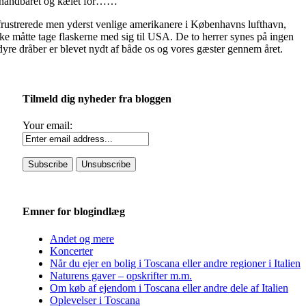
n – håndbåret og kælet for……
2 frustrerede men yderst venlige amerikanere i Københavns lufthavn,
ke måtte tage flaskerne med sig til USA. De to herrer synes på ingen
e dyre dråber er blevet nydt af både os og vores gæster gennem året.
Tilmeld dig nyheder fra bloggen
Your email:
Emner for blogindlæg
Andet og mere
Koncerter
Når du ejer en bolig i Toscana eller andre regioner i Italien
Naturens gaver – opskrifter m.m.
Om køb af ejendom i Toscana eller andre dele af Italien
Oplevelser i Toscana