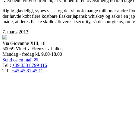
Med dette vil vi se frem til, at vi indenfor en overskuelig tid kan t
Rigtig glædeligt, synes vi…. og det vil nok mange millioner andre fly
der havde købt flere kostbare flasker japansk whiskey og sake i en ja
måde, at deres flaske skulle afleveres i security, så de spurgte os, om
7. marts 2013
|
Via Giovanne XIII, 18
50059 Vinci ⬩ Firenze ⬩ Italien
Mandag - fredag kl. 9.00-18.00
Send os en mail ✉
Tel.:
+39 333 8799 116
Tlf.:
+45 45 81 45 11