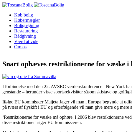
Køb bolig
Købermægler
Boligsøgning
Restaurering
Rådgivning
Værd at vide
Om os
Snart ophæves restriktionerne for væske 
I forbindelse med den 22. AVSEC verdenskonference i New York har US
genstande – herunder visse sportsrekvisitter såsom skistave og golfkø
Ifølge EU kommissær Matjeta Jager vil man i Europa begynde at udfase
på tværs af flyskift i EU og efterfølgende vil man give mere og mere sl
‘Restriktionerne for væske må ophøre. I 2006 blev restriktionerne vedta
disse restriktioner’ siger EU kommissæren.