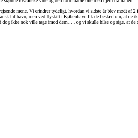
age de skønne toscanske vine og den formidable olie med hjem fra Italie
rejsende mene. Vi erindrer tydeligt, hvordan vi sidste år blev mødt af 
pansk lufthavn, men ved flyskift i København fik de besked om, at de ik
 vi dog ikke nok ville tage imod dem….. og vi skulle hilse og sige, at d