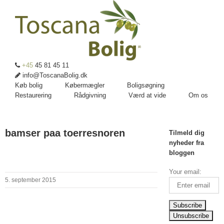
+45
45 81 45 11
info@ToscanaBolig.dk
Køb bolig
Købermægler
Boligsøgning
Restaurering
Rådgivning
Værd at vide
Om os
bamser paa toerresnoren
Tilmeld dig
nyheder fra
bloggen
Your email:
5. september 2015