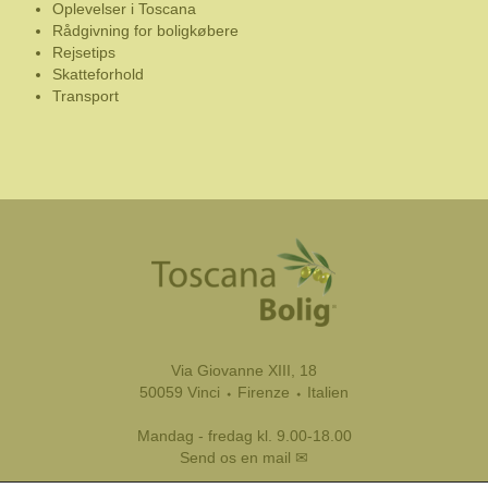
Oplevelser i Toscana
Rådgivning for boligkøbere
Rejsetips
Skatteforhold
Transport
Via Giovanne XIII, 18
50059 Vinci ⬩ Firenze ⬩ Italien
Mandag - fredag kl. 9.00-18.00
Send os en mail ✉