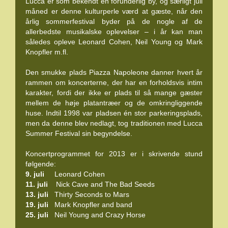
Lucca er som bekendt en forunderlig by, og særligt juli
måned er denne kulturperle værd at gæste, når den
årlig sommerfestival byder på de nogle af de
allerbedste musikalske oplevelser – i år kan man
således opleve Leonard Cohen, Neil Young og Mark
Knopfler m.fl.
Den smukke plads Piazza Napoleone danner hvert år
rammen om koncerterne, der har en forholdsvis intim
karakter, fordi der ikke er plads til så mange gæster
mellem de høje platantræer og de omkringliggende
huse. Indtil 1998 var pladsen én stor parkeringsplads,
men da denne blev nedlagt, tog traditionen med Lucca
Summer Festival sin begyndelse.
Koncertprogrammet for 2013 er i skrivende stund
følgende:
9. juli
Leonard Cohen
11. juli
Nick Cave and The Bad Seeds
13. juli
Thirty Seconds to Mars
19. juli
Mark Knopfler and band
25. juli
Neil Young and Crazy Horse