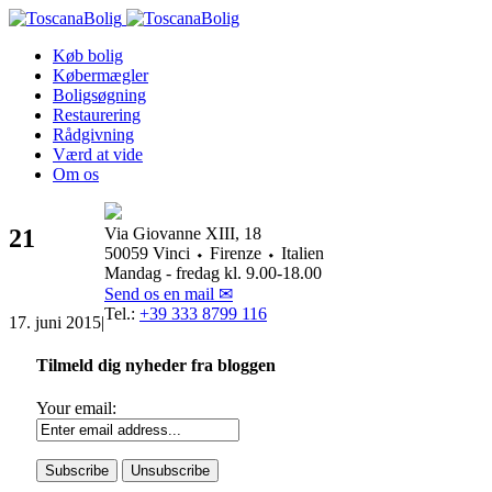
Køb bolig
Købermægler
Boligsøgning
Restaurering
Rådgivning
Værd at vide
Om os
21
Via Giovanne XIII, 18
50059 Vinci ⬩ Firenze ⬩ Italien
Mandag - fredag kl. 9.00-18.00
Send os en mail ✉
Tel.:
+39 333 8799 116
17. juni 2015
|
Tilmeld dig nyheder fra bloggen
Your email: