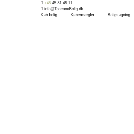
+45
45 81 45 11
info@ToscanaBolig.dk
Køb bolig
Købermægler
Boligsøgning