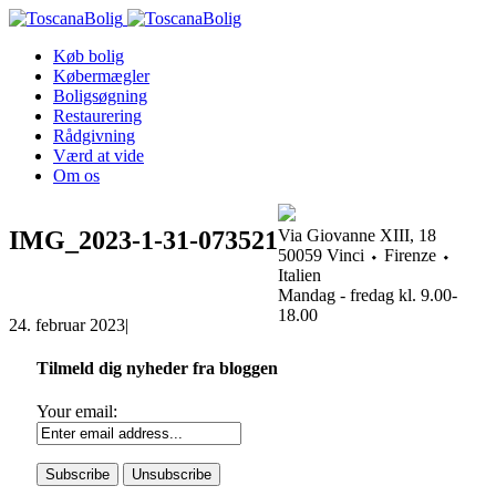
Køb bolig
Købermægler
Boligsøgning
Restaurering
Rådgivning
Værd at vide
Om os
IMG_2023-1-31-073521
Via Giovanne XIII, 18
50059 Vinci ⬩ Firenze ⬩
Italien
Mandag - fredag kl. 9.00-
18.00
24. februar 2023
|
Tilmeld dig nyheder fra bloggen
Your email: