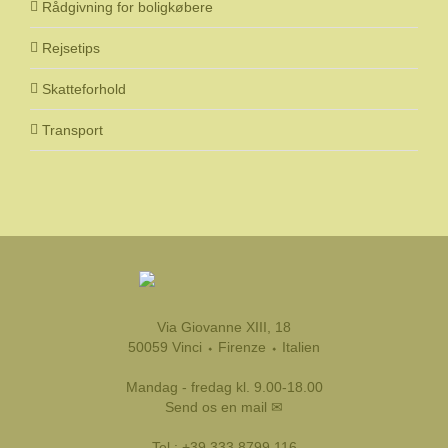
Rådgivning for boligkøbere
Rejsetips
Skatteforhold
Transport
Via Giovanne XIII, 18
50059 Vinci ⬩ Firenze ⬩ Italien
Mandag - fredag kl. 9.00-18.00
Send os en mail ✉
Tel.:
+39 333 8799 116