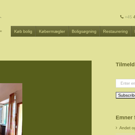
+45
4
Køb bolig
Købermægler
Boligsøgning
Restaurering
Tilmeld
Your emai
Emner 
Andet o