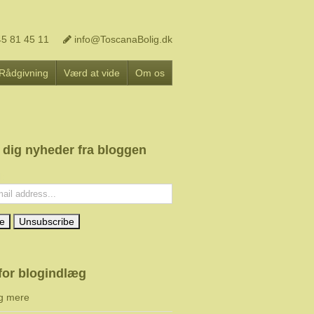
5 81 45 11
info@ToscanaBolig.dk
Rådgivning
Værd at vide
Om os
 dig nyheder fra bloggen
l:
for blogindlæg
g mere