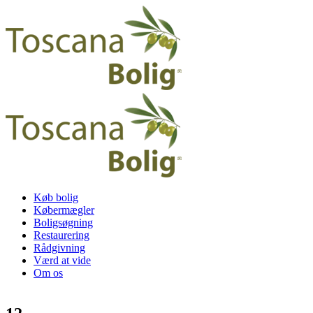
Køb bolig
Købermægler
Boligsøgning
Restaurering
Rådgivning
Værd at vide
Om os