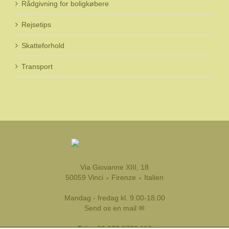
Rådgivning for boligkøbere
Rejsetips
Skatteforhold
Transport
Via Giovanne XIII, 18
50059 Vinci ⬩ Firenze ⬩ Italien
Mandag - fredag kl. 9.00-18.00
Send os en mail ✉
Tel.:
+39 333 8799 116