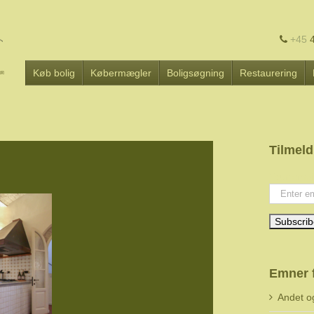
+45
4
Køb bolig
Købermægler
Boligsøgning
Restaurering
Tilmeld
Your emai
Emner 
Andet o