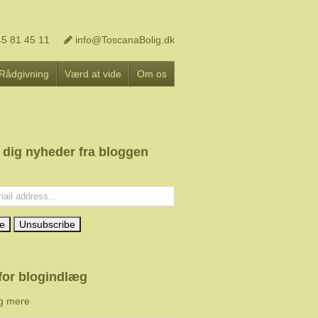
5 81 45 11
info@ToscanaBolig.dk
Rådgivning
Værd at vide
Om os
 dig nyheder fra bloggen
l:
for blogindlæg
g mere