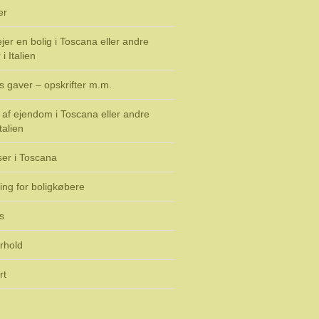
er
jer en bolig i Toscana eller andre
i Italien
s gaver – opskrifter m.m.
af ejendom i Toscana eller andre
talien
ser i Toscana
ing for boligkøbere
s
rhold
rt