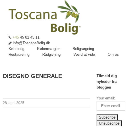
+45
45 81 45 11
info@ToscanaBolig.dk
Køb bolig
Købermægler
Boligsøgning
Restaurering
Rådgivning
Værd at vide
Om os
DISEGNO GENERALE
Tilmeld dig
nyheder fra
bloggen
Your email:
28. april 2025