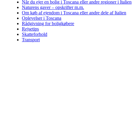
Når du ejer en bolig i Toscana eller andre regioner i Italien
Naturens gaver – opskrifter m.m.
Om køb af ejendom i Toscana eller andre dele af Italien
Oplevelser i Toscana
Rådgivning for boligkøbere
Rejsetips
Skatteforhold
Transport