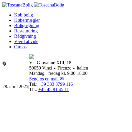
Køb bolig
Købermægler
Boligsøgning
Restaurering
Rådgivning
Værd at vide
Om os
9
Via Giovanne XIII, 18
50059 Vinci ⬩ Firenze ⬩ Italien
Mandag - fredag kl. 9.00-18.00
Send os en mail ✉
Tel.:
+39 333 8799 116
28. april 2025
|
Tlf.:
+45 45 81 45 11