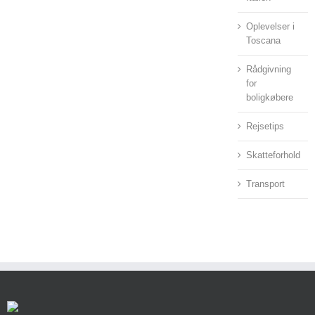
Oplevelser i
Toscana
Rådgivning
for
boligkøbere
Rejsetips
Skatteforhold
Transport