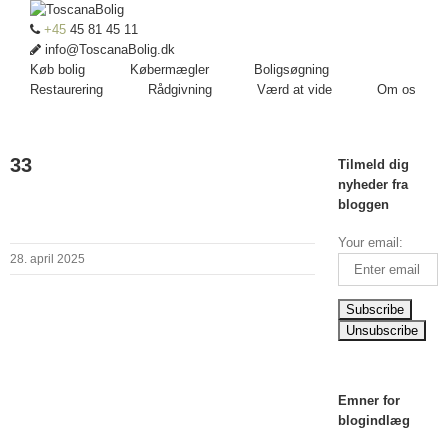
+45
45 81 45 11
info@ToscanaBolig.dk
Køb bolig
Købermægler
Boligsøgning
Restaurering
Rådgivning
Værd at vide
Om os
33
Tilmeld dig
nyheder fra
bloggen
Your email:
28. april 2025
Emner for
blogindlæg