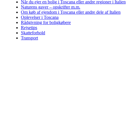
Når du ejer en bolig i Toscana eller andre regioner i Italien
Naturens gaver – opskrifter m.m.
Om køb af ejendom i Toscana eller andre dele af Italien
Oplevelser i Toscana
Rådgivning for boligkøbere
Rejsetips
Skatteforhold
Transport