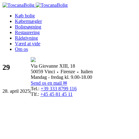
Køb bolig
Købermægler
Boligsøgning
Restaurering
Rådgivning
Værd at vide
Om os
29
Via Giovanne XIII, 18
50059 Vinci ⬩ Firenze ⬩ Italien
Mandag - fredag kl. 9.00-18.00
Send os en mail ✉
Tel.:
+39 333 8799 116
28. april 2025
|
Tlf.:
+45 45 81 45 11