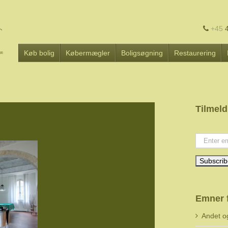
+45
4
Køb bolig
Købermægler
Boligsøgning
Restaurering
Tilmeld
Your emai
Emner 
Andet o