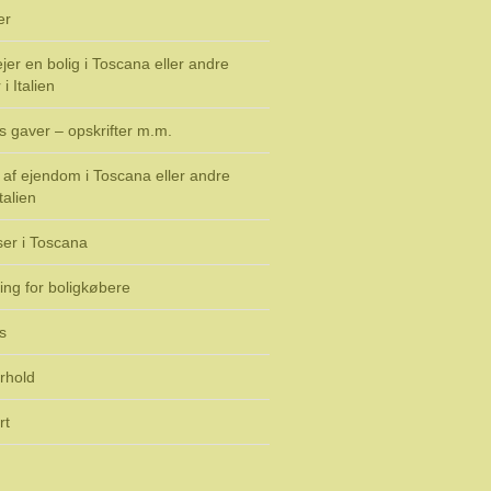
er
jer en bolig i Toscana eller andre
i Italien
s gaver – opskrifter m.m.
af ejendom i Toscana eller andre
talien
ser i Toscana
ing for boligkøbere
s
rhold
rt