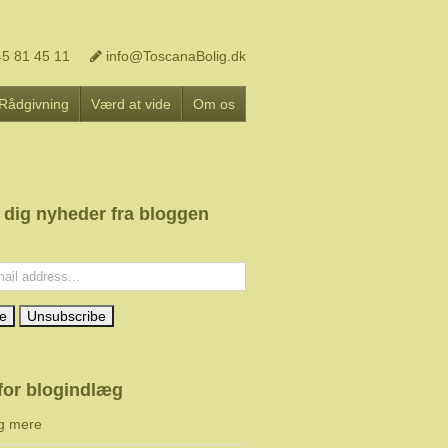
5 81 45 11
info@ToscanaBolig.dk
Rådgivning
Værd at vide
Om os
 dig nyheder fra bloggen
l:
for blogindlæg
g mere