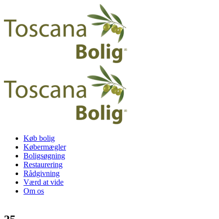
Køb bolig
Købermægler
Boligsøgning
Restaurering
Rådgivning
Værd at vide
Om os