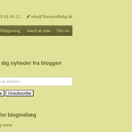
5 81 45 11
info@ToscanaBolig.dk
Rådgivning
Værd at vide
Om os
 dig nyheder fra bloggen
l:
for blogindlæg
g mere