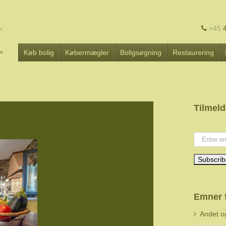
+45
4
Køb bolig
Købermægler
Boligsøgning
Restaurering
Tilmeld
Your emai
Emner 
Andet o