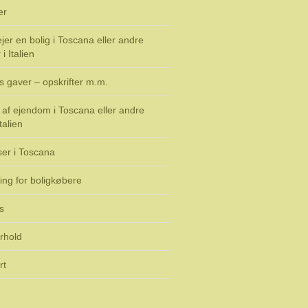
er
jer en bolig i Toscana eller andre
i Italien
s gaver – opskrifter m.m.
af ejendom i Toscana eller andre
talien
ser i Toscana
ing for boligkøbere
s
rhold
rt