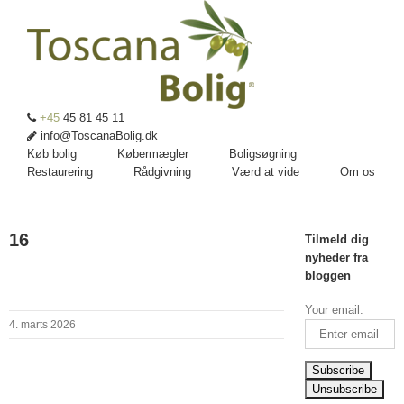
+45
45 81 45 11
info@ToscanaBolig.dk
Køb bolig
Købermægler
Boligsøgning
Restaurering
Rådgivning
Værd at vide
Om os
16
Tilmeld dig
nyheder fra
bloggen
Your email:
4. marts 2026