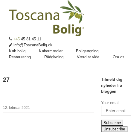
+45
45 81 45 11
info@ToscanaBolig.dk
Køb bolig
Købermægler
Boligsøgning
Restaurering
Rådgivning
Værd at vide
Om os
27
Tilmeld dig
nyheder fra
bloggen
Your email:
12. februar 2021