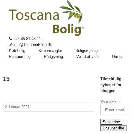
+45
45 81 45 11
info@ToscanaBolig.dk
Køb bolig
Købermægler
Boligsøgning
Restaurering
Rådgivning
Værd at vide
Om os
15
Tilmeld dig
nyheder fra
bloggen
Your email:
12. februar 2021