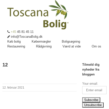
+45
45 81 45 11
info@ToscanaBolig.dk
Køb bolig
Købermægler
Boligsøgning
Restaurering
Rådgivning
Værd at vide
Om os
12
Tilmeld dig
nyheder fra
bloggen
Your email:
12. februar 2021