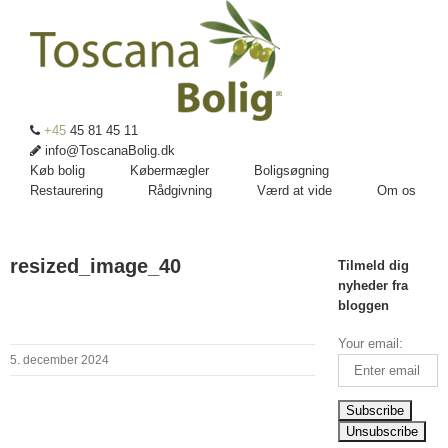
+45
45 81 45 11
info@ToscanaBolig.dk
Køb bolig
Købermægler
Boligsøgning
Restaurering
Rådgivning
Værd at vide
Om os
resized_image_40
Tilmeld dig
nyheder fra
bloggen
Your email:
5. december 2024