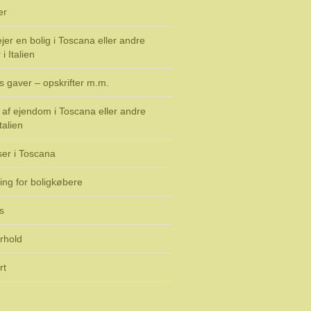
er
jer en bolig i Toscana eller andre
i Italien
s gaver – opskrifter m.m.
af ejendom i Toscana eller andre
talien
ser i Toscana
ing for boligkøbere
s
rhold
rt