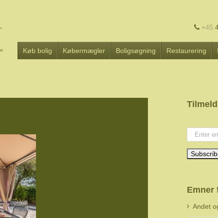
+45
4
Køb bolig
Købermægler
Boligsøgning
Restaurering
Tilmeld
Your emai
Emner 
Andet o