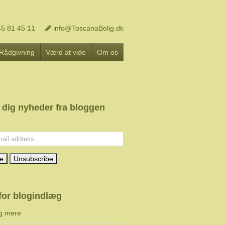
5 81 45 11
info@ToscanaBolig.dk
Rådgivning
Værd at vide
Om os
 dig nyheder fra bloggen
l:
for blogindlæg
g mere