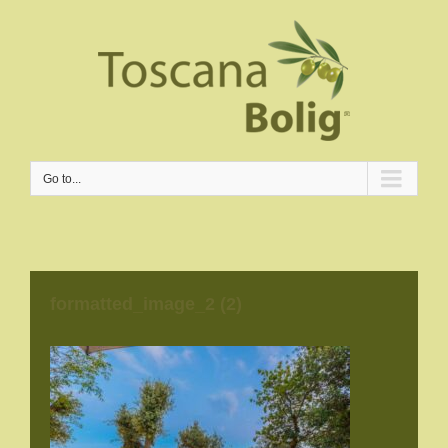
Go to...
formatted_image_2 (2)