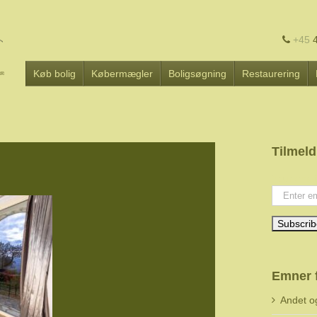
+45
4
Køb bolig
Købermægler
Boligsøgning
Restaurering
Tilmeld
Your emai
Emner 
Andet o