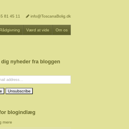
5 81 45 11
info@ToscanaBolig.dk
Rådgivning
Værd at vide
Om os
 dig nyheder fra bloggen
l:
for blogindlæg
g mere