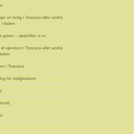
er
jer en bolig i Toscana eller andre
i Italien
s gaver – opskrifter m.m.
af ejendom i Toscana eller andre
talien
ser i Toscana
ing for boligkøbere
s
rhold
rt