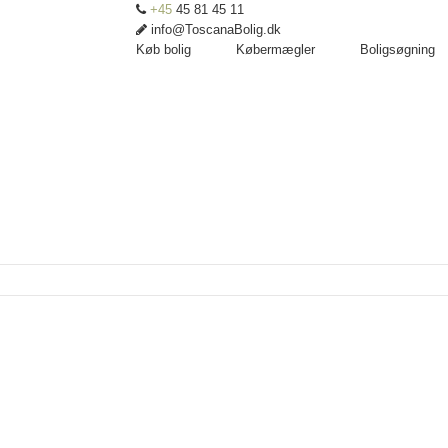
+45
45 81 45 11
info@ToscanaBolig.dk
Køb bolig
Købermægler
Boligsøgning