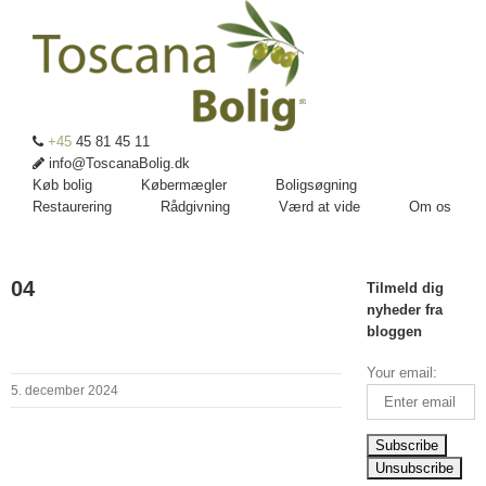
+45
45 81 45 11
info@ToscanaBolig.dk
Køb bolig
Købermægler
Boligsøgning
Restaurering
Rådgivning
Værd at vide
Om os
04
Tilmeld dig
nyheder fra
bloggen
Your email:
5. december 2024